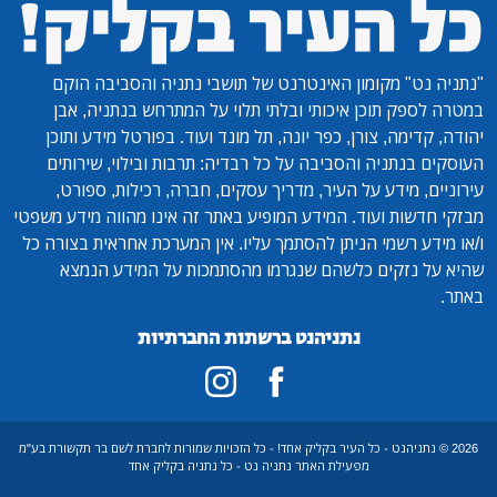
"נתניה נט"
מקומון האינטרנט של תושבי נתניה והסביבה הוקם
במטרה לספק תוכן איכותי ובלתי תלוי על המתרחש בנתניה, אבן
יהודה, קדימה, צורן, כפר יונה, תל מונד ועוד. בפורטל מידע ותוכן
העוסקים בנתניה והסביבה על כל רבדיה: תרבות ובילוי, שירותים
עירוניים, מידע על העיר, מדריך עסקים, חברה, רכילות, ספורט,
מבזקי חדשות ועוד. המידע המופיע באתר זה אינו מהווה מידע משפטי
ו/או מידע רשמי הניתן להסתמך עליו. אין המערכת אחראית בצורה כל
שהיא על נזקים כלשהם שנגרמו מהסתמכות על המידע הנמצא
באתר.
נתניהנט ברשתות החברתיות
2026 © נתניהנט - כל העיר בקליק אחד! - כל הזכויות שמורות לחברת לשם בר תקשורת בע"מ
מפעילת האתר נתניה נט - כל נתניה בקליק אחד