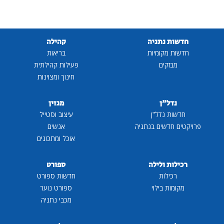
חדשות נתניה
קהילה
חדשות מקומיות
בריאות
מבזקים
פעילות קהילתית
חינוך ומצוינות
נדל"ן
מגזין
חדשות נדל"ן
עיצוב וסטייל
פרויקטים חדשים בנתניה
אנשים
אוכל ומתכונים
רכילות ולילה
ספורט
רכילות
חדשות ספורט
מקומות בילוי
ספורט נוער
מכבי נתניה