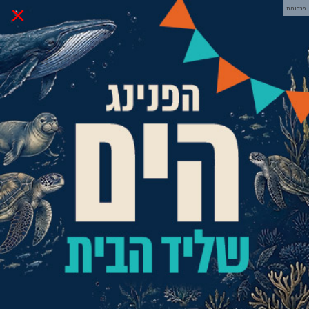
×
פרסומת