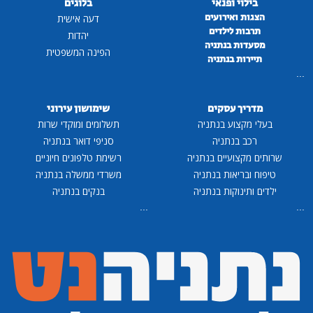
בילוי ופנאי
בלוגים
הצגות ואירועים
דעה אישית
תרבות לילדים
יהדות
מסעדות בנתניה
הפינה המשפטית
תיירות בנתניה
...
מדריך עסקים
שימושון עירוני
בעלי מקצוע בנתניה
תשלומים ומוקדי שרות
רכב בנתניה
סניפי דואר בנתניה
שרותים מקצועיים בנתניה
רשימת טלפונים חיוניים
טיפוח ובריאות בנתניה
משרדי ממשלה בנתניה
ילדים ותינוקות בנתניה
בנקים בנתניה
...
...