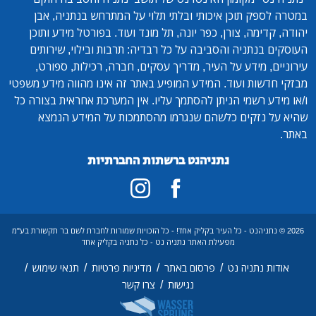
במטרה לספק תוכן איכותי ובלתי תלוי על המתרחש בנתניה, אבן
יהודה, קדימה, צורן, כפר יונה, תל מונד ועוד. בפורטל מידע ותוכן
העוסקים בנתניה והסביבה על כל רבדיה: תרבות ובילוי, שירותים
עירוניים, מידע על העיר, מדריך עסקים, חברה, רכילות, ספורט,
מבזקי חדשות ועוד. המידע המופיע באתר זה אינו מהווה מידע משפטי
ו/או מידע רשמי הניתן להסתמך עליו. אין המערכת אחראית בצורה כל
שהיא על נזקים כלשהם שנגרמו מהסתמכות על המידע הנמצא
באתר.
נתניהנט ברשתות החברתיות
2026 © נתניהנט - כל העיר בקליק אחד! - כל הזכויות שמורות לחברת לשם בר תקשורת בע"מ
מפעילת האתר נתניה נט - כל נתניה בקליק אחד
/
/
/
/
אודות נתניה נט
פרסום באתר
מדיניות פרטיות
תנאי שימוש
/
נגישות
צרו קשר