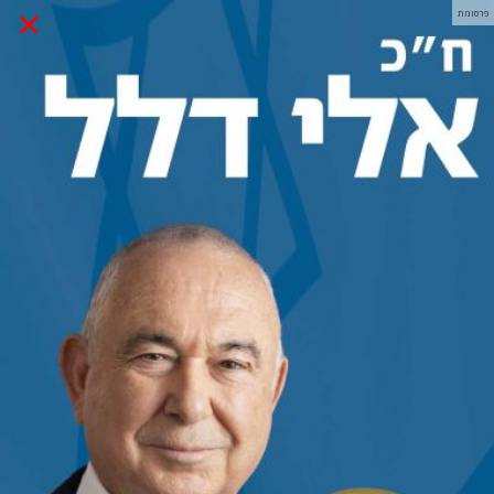
×
פרסומת