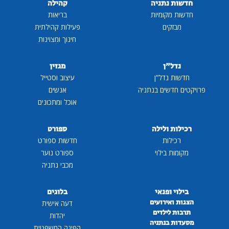
חדשות נתניה
קהילה
חדשות מקומיות
בריאות
מבזקים
פעילות קהילתית
חינוך ומצוינות
נדל"ן
מגזין
חדשות נדל"ן
עיצוב וסטייל
פרויקטים חדשים בנתניה
אנשים
אוכל ומתכונים
רכילות ולילה
ספורט
רכילות
חדשות ספורט
מקומות בילוי
ספורט נוער
מכבי נתניה
בילוי ופנאי
בלוגים
הצגות ואירועים
דעה אישית
תרבות לילדים
יהדות
מסעדות בנתניה
הפינה המשפטית