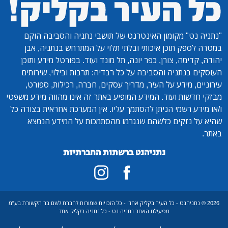
"נתניה נט"
מקומון האינטרנט של תושבי נתניה והסביבה הוקם
במטרה לספק תוכן איכותי ובלתי תלוי על המתרחש בנתניה, אבן
יהודה, קדימה, צורן, כפר יונה, תל מונד ועוד. בפורטל מידע ותוכן
העוסקים בנתניה והסביבה על כל רבדיה: תרבות ובילוי, שירותים
עירוניים, מידע על העיר, מדריך עסקים, חברה, רכילות, ספורט,
מבזקי חדשות ועוד. המידע המופיע באתר זה אינו מהווה מידע משפטי
ו/או מידע רשמי הניתן להסתמך עליו. אין המערכת אחראית בצורה כל
שהיא על נזקים כלשהם שנגרמו מהסתמכות על המידע הנמצא
באתר.
נתניהנט ברשתות החברתיות
2026 © נתניהנט - כל העיר בקליק אחד! - כל הזכויות שמורות לחברת לשם בר תקשורת בע"מ
מפעילת האתר נתניה נט - כל נתניה בקליק אחד