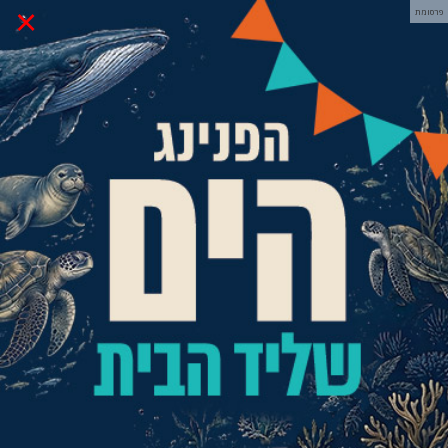
×
פרסומת