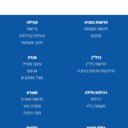
חדשות נתניה
קהילה
חדשות מקומיות
בריאות
מבזקים
פעילות קהילתית
חינוך ומצוינות
נדל"ן
מגזין
חדשות נדל"ן
עיצוב וסטייל
פרויקטים חדשים בנתניה
אנשים
אוכל ומתכונים
רכילות ולילה
ספורט
רכילות
חדשות ספורט
מקומות בילוי
ספורט נוער
מכבי נתניה
בילוי ופנאי
בלוגים