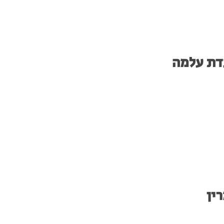
ת עלמה
ין