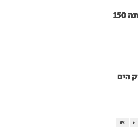
150
ק הים
בא
סיום