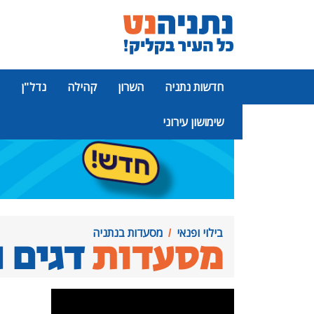
חדשות נתניה
השרון
קהילה
נדל"ן
שימושון עירוני
פרסומת
בילוי ופנאי
מסעדות בנתניה
מסעדות
דגים ו