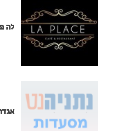
לה פ
אגדת