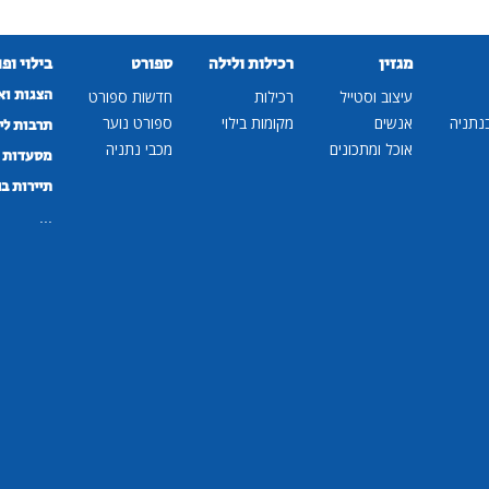
מגזין
רכילות ולילה
ספורט
בילוי ופ
הצגות וא
עיצוב וסטייל
רכילות
חדשות ספורט
נתניה
אנשים
מקומות בילוי
ספורט נוער
תרבות לי
אוכל ומתכונים
מכבי נתניה
מסעדות ב
תיירות ב
...