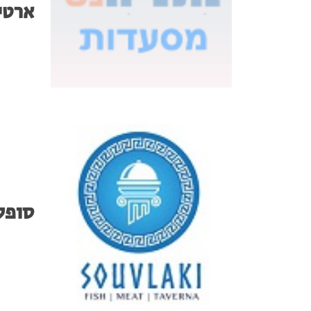
ארטי
סופל