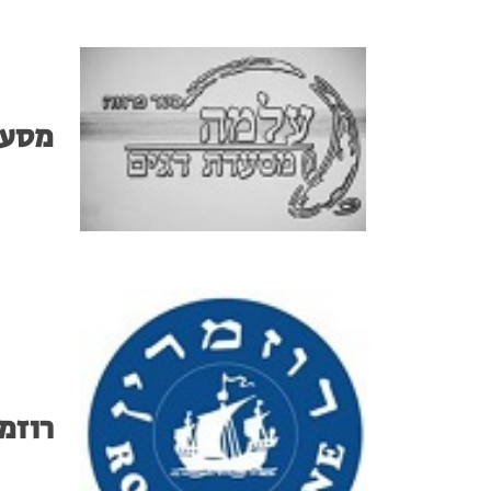
מסעד
רוזמר