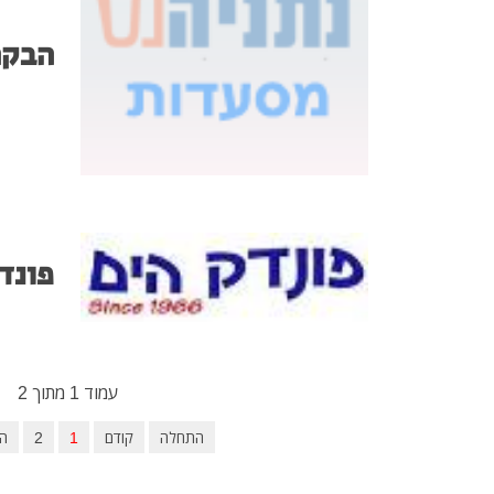
הבקתה 
פונד
עמוד 1 מתוך 2
התחלה
קודם
1
2
ה