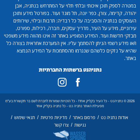
במטרה לספק תוכן איכותי ובלתי תלוי על המתרחש בנתניה, אבן
יהודה, קדימה, צורן, כפר יונה, תל מונד ועוד. בפורטל מידע ותוכן
העוסקים בנתניה והסביבה על כל רבדיה: תרבות ובילוי, שירותים
עירוניים, מידע על העיר, מדריך עסקים, חברה, רכילות, ספורט,
מבזקי חדשות ועוד. המידע המופיע באתר זה אינו מהווה מידע משפטי
ו/או מידע רשמי הניתן להסתמך עליו. אין המערכת אחראית בצורה כל
שהיא על נזקים כלשהם שנגרמו מהסתמכות על המידע הנמצא
באתר.
נתניהנט ברשתות החברתיות
2026 © נתניהנט - כל העיר בקליק אחד! - כל הזכויות שמורות לחברת לשם בר תקשורת בע"מ
מפעילת האתר נתניה נט - כל נתניה בקליק אחד
/
/
/
/
אודות נתניה נט
פרסום באתר
מדיניות פרטיות
תנאי שימוש
/
נגישות
צרו קשר