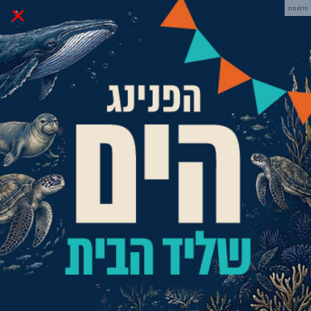
×
פרסומת