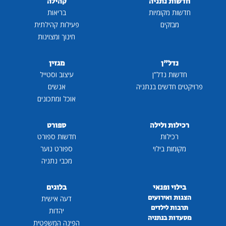
חדשות נתניה
קהילה
חדשות מקומיות
בריאות
מבזקים
פעילות קהילתית
חינוך ומצוינות
נדל"ן
מגזין
חדשות נדל"ן
עיצוב וסטייל
פרויקטים חדשים בנתניה
אנשים
אוכל ומתכונים
רכילות ולילה
ספורט
רכילות
חדשות ספורט
מקומות בילוי
ספורט נוער
מכבי נתניה
בילוי ופנאי
בלוגים
הצגות ואירועים
דעה אישית
תרבות לילדים
יהדות
מסעדות בנתניה
הפינה המשפטית