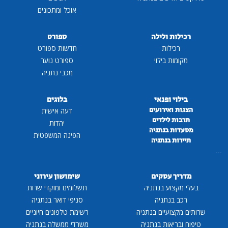
אוכל ומתכונים
רכילות ולילה
ספורט
רכילות
חדשות ספורט
מקומות בילוי
ספורט נוער
מכבי נתניה
בילוי ופנאי
בלוגים
הצגות ואירועים
דעה אישית
תרבות לילדים
יהדות
מסעדות בנתניה
הפינה המשפטית
תיירות בנתניה
...
מדריך עסקים
שימושון עירוני
בעלי מקצוע בנתניה
תשלומים ומוקדי שרות
רכב בנתניה
סניפי דואר בנתניה
שרותים מקצועיים בנתניה
רשימת טלפונים חיוניים
טיפוח ובריאות בנתניה
משרדי ממשלה בנתניה