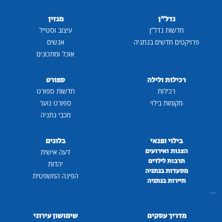
נדל"ן
מגזין
חדשות נדל"ן
עיצוב וסטייל
פרויקטים חדשים בנתניה
אנשים
אוכל ומתכונים
רכילות ולילה
ספורט
רכילות
חדשות ספורט
מקומות בילוי
ספורט נוער
מכבי נתניה
בילוי ופנאי
בלוגים
הצגות ואירועים
דעה אישית
תרבות לילדים
יהדות
מסעדות בנתניה
הפינה המשפטית
תיירות בנתניה
...
מדריך עסקים
שימושון עירוני