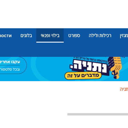
מגזין
רכילות ולילה
ספורט
בילוי ופנאי
בלוגים
вости
תניה