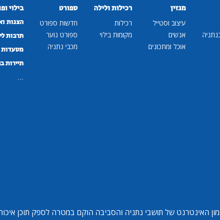
מגזין
רכילות ולילה
ספורט
בילוי ופ
הצגות וא
עיצוב וסטייל
רכילות
חדשות ספורט
נתניה
אנשים
מקומות בילוי
ספורט נוער
תרבות לי
אוכל ומתכונים
מכבי נתניה
מסעדות ב
תיירות ב
...
ון האינטרנט של תושבי נתניה והסביבה הוקם במטרה לספק תוכן איכותי 