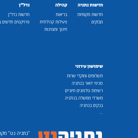
חדשות נתניה
קהילה
נדל"ן
חדשות מקומיות
בריאות
חדשות נדל"ן
מבזקים
פעילות קהילתית
פרויקטים חדשים ב
חינוך ומצוינות
שימושון עירוני
תשלומים ומוקדי שרות
סניפי דואר בנתניה
רשימת טלפונים חיוניים
משרדי ממשלה בנתניה
בנקים בנתניה
...
"נתניה נט"
מקומ