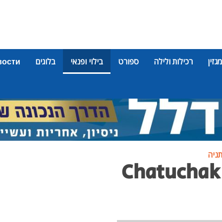
מגזין
רכילות ולילה
ספורט
בילוי ופנאי
בלוגים
вости
תניה
מסעדת צ׳אטוצ׳אק | Chatuchak