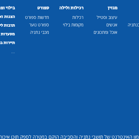
מגזין
רכילות ולילה
ספורט
בילוי ופ
הצגות וא
עיצוב וסטייל
רכילות
חדשות ספורט
נתניה
אנשים
מקומות בילוי
ספורט נוער
תרבות לי
אוכל ומתכונים
מכבי נתניה
מסעדות ב
תיירות ב
...
ון האינטרנט של תושבי נתניה והסביבה הוקם במטרה לספק תוכן איכותי 