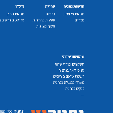
חדשות נתניה
קהילה
נדל"ן
חדשות מקומיות
בריאות
חדשות נדל"ן
מבזקים
פעילות קהילתית
פרויקטים חדשים ב
חינוך ומצוינות
שימושון עירוני
תשלומים ומוקדי שרות
סניפי דואר בנתניה
רשימת טלפונים חיוניים
משרדי ממשלה בנתניה
בנקים בנתניה
...
"נתניה נט"
מקומ