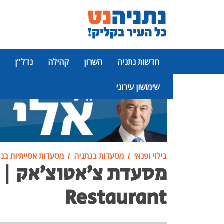
חדשות נתניה
השרון
קהילה
נדל"ן
שימושון עירוני
פרסומת
בילוי ופנאי
מסעדות בנתניה
מסעדות אסייתיות בנ
Restaurant