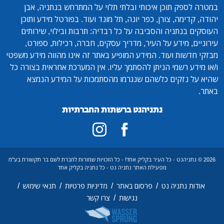
במטרה לספק תוכן איכותי ובלתי תלוי על המתרחש בנתניה, אבן
יהודה, קדימה, צורן, כפר יונה, תל מונד ועוד. בפורטל מידע ותוכן
העוסקים בנתניה והסביבה על כל רבדיה: תרבות ובילוי, שירותים
עירוניים, מידע על העיר, מדריך עסקים, חברה, רכילות, ספורט,
מבזקי חדשות ועוד. המידע המופיע באתר זה אינו מהווה מידע משפטי
ו/או מידע רשמי הניתן להסתמך עליו. אין המערכת אחראית בצורה כל
שהיא על נזקים כלשהם שנגרמו מהסתמכות על המידע הנמצא
באתר.
נתניהנט ברשתות החברתיות
2026 © נתניהנט - כל העיר בקליק אחד! - כל הזכויות שמורות לחברת לשם בר תקשורת בע"מ
מפעילת האתר נתניה נט - כל נתניה בקליק אחד
/
/
/
/
אודות נתניה נט
פרסום באתר
מדיניות פרטיות
תנאי שימוש
/
נגישות
צרו קשר