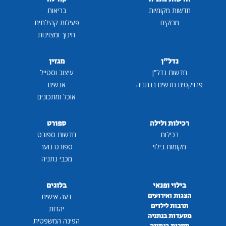
חדשות מקומיות
בריאות
מבזקים
פעילות קהילתית
חינוך ומצוינות
נדל"ן
מגזין
חדשות נדל"ן
עיצוב וסטייל
פרויקטים חדשים בנתניה
אנשים
אוכל ומתכונים
רכילות ולילה
ספורט
רכילות
חדשות ספורט
מקומות בילוי
ספורט נוער
מכבי נתניה
בילוי ופנאי
בלוגים
הצגות ואירועים
דעה אישית
תרבות לילדים
יהדות
מסעדות בנתניה
הפינה המשפטית