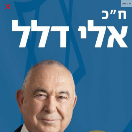
×
פרסומת