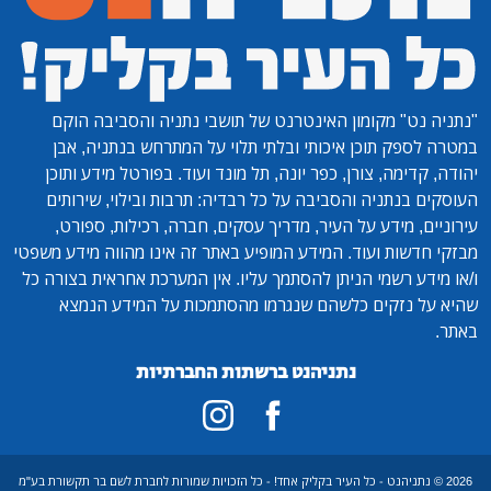
"נתניה נט"
מקומון האינטרנט של תושבי נתניה והסביבה הוקם
במטרה לספק תוכן איכותי ובלתי תלוי על המתרחש בנתניה, אבן
יהודה, קדימה, צורן, כפר יונה, תל מונד ועוד. בפורטל מידע ותוכן
העוסקים בנתניה והסביבה על כל רבדיה: תרבות ובילוי, שירותים
עירוניים, מידע על העיר, מדריך עסקים, חברה, רכילות, ספורט,
מבזקי חדשות ועוד. המידע המופיע באתר זה אינו מהווה מידע משפטי
ו/או מידע רשמי הניתן להסתמך עליו. אין המערכת אחראית בצורה כל
שהיא על נזקים כלשהם שנגרמו מהסתמכות על המידע הנמצא
באתר.
נתניהנט ברשתות החברתיות
2026 © נתניהנט - כל העיר בקליק אחד! - כל הזכויות שמורות לחברת לשם בר תקשורת בע"מ