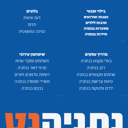
בילוי ופנאי
בלוגים
הצגות ואירועים
דעה אישית
תרבות לילדים
יהדות
מסעדות בנתניה
הפינה המשפטית
תיירות בנתניה
...
מדריך עסקים
שימושון עירוני
בעלי מקצוע בנתניה
תשלומים ומוקדי שרות
רכב בנתניה
סניפי דואר בנתניה
שרותים מקצועיים בנתניה
רשימת טלפונים חיוניים
טיפוח ובריאות בנתניה
משרדי ממשלה בנתניה
ילדים ותינוקות בנתניה
בנקים בנתניה
...
...