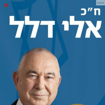
×
פרסומת