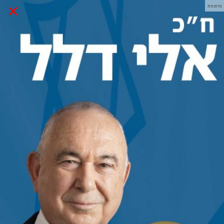
×
פרסומת