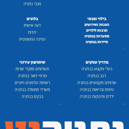
מכבי נתניה
בילוי ופנאי
בלוגים
הצגות ואירועים
דעה אישית
תרבות לילדים
יהדות
מסעדות בנתניה
הפינה המשפטית
תיירות בנתניה
...
מדריך עסקים
שימושון עירוני
בעלי מקצוע בנתניה
תשלומים ומוקדי שרות
רכב בנתניה
סניפי דואר בנתניה
שרותים מקצועיים בנתניה
רשימת טלפונים חיוניים
טיפוח ובריאות בנתניה
משרדי ממשלה בנתניה
ילדים ותינוקות בנתניה
בנקים בנתניה
...
...