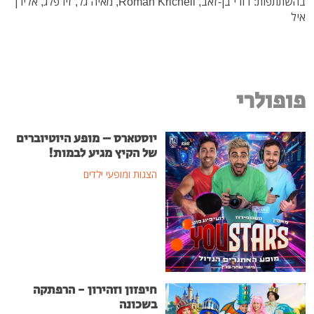
בהשתתפות: דורי בן-זאב, Roman Kricheli, מאיה גל, זיו פלג, אלירן
איל
פופולרי
יוסטארס – מופע היוטיוברים
של הקיץ מגיע לבמות!
הצגות ומופעי ילדים
חיפזון וזהירון - הרפתקה
בשכונה