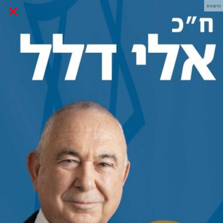
×
פרסומת