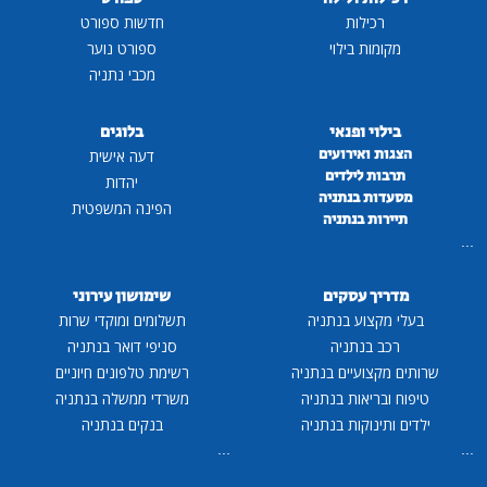
רכילות
חדשות ספורט
מקומות בילוי
ספורט נוער
מכבי נתניה
בילוי ופנאי
בלוגים
הצגות ואירועים
דעה אישית
תרבות לילדים
יהדות
מסעדות בנתניה
הפינה המשפטית
תיירות בנתניה
...
מדריך עסקים
שימושון עירוני
בעלי מקצוע בנתניה
תשלומים ומוקדי שרות
רכב בנתניה
סניפי דואר בנתניה
שרותים מקצועיים בנתניה
רשימת טלפונים חיוניים
טיפוח ובריאות בנתניה
משרדי ממשלה בנתניה
ילדים ותינוקות בנתניה
בנקים בנתניה
...
...