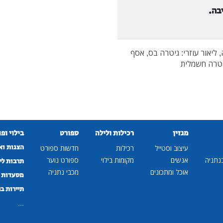
בה.
ליאור עוזרי: גיטרה בס, אסף
גיטרה חשמלית
מגזין
רכילות ולילה
ספורט
בילוי ופ
הצגות וא
עיצוב וסטייל
רכילות
חדשות ספורט
נתניה
אנשים
מקומות בילוי
ספורט נוער
תרבות לי
אוכל ומתכונים
מכבי נתניה
מסעדות ב
תיירות ב
...