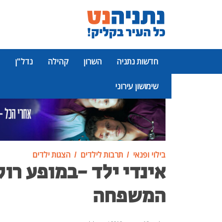
חדשות נתניה
השרון
קהילה
נדל"ן
שימושון עירוני
פרסומת
בילוי ופנאי
תרבות לילדים
הצגות ילדים
אינדי ילד -במופע רוק
המשפחה