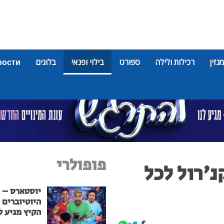
מגזין
רכילות ולילה
ספורט
בילוי ופנאי
בלוגים
вости
פופולרי
נ'רול לכל
יוסטארס – 
היוטיוברים 
הקיץ מגיע ל