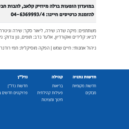
במועדון הופעות ברלה מיוזיק קלאב, להבות חבי
להזמנת כרטיסים חייגו: 04-6369993/4
משתתפים: מיקה שדה: שירה, ליאור סקר: שירה וגיטרה, 
לביא: קלידים ואקורדיון, אלעד נדב: תופים, גון צדוק: 
ניהול אמנותי: חיים שמש | הפקה מוסיקלית: חמי רודנר
חדשות נתניה
קהילה
נדל"ן
חדשות מקומיות
בריאות
חדשות נדל"ן
מבזקים
פעילות קהילתית
פרויקטים חדשים ב
חינוך ומצוינות