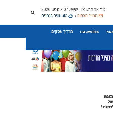
כ"ד אב התשפ"ו | שישי, 07 אוגוסט 2026
המייל הכתום
/
מזג אוויר בנתניה
но
nouvelles
מדריך עסקים
מופע
של
במות!