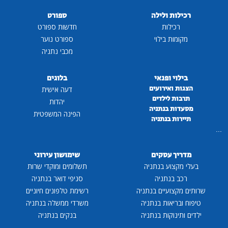
רכילות ולילה
ספורט
רכילות
חדשות ספורט
מקומות בילוי
ספורט נוער
מכבי נתניה
בילוי ופנאי
בלוגים
הצגות ואירועים
דעה אישית
תרבות לילדים
יהדות
מסעדות בנתניה
הפינה המשפטית
תיירות בנתניה
...
מדריך עסקים
שימושון עירוני
בעלי מקצוע בנתניה
תשלומים ומוקדי שרות
רכב בנתניה
סניפי דואר בנתניה
שרותים מקצועיים בנתניה
רשימת טלפונים חיוניים
טיפוח ובריאות בנתניה
משרדי ממשלה בנתניה
ילדים ותינוקות בנתניה
בנקים בנתניה
...
...