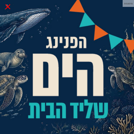
×
פרסומת