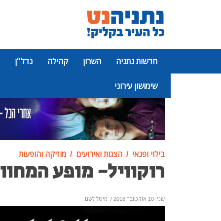
חדשות נתניה
השרון
קהילה
נדל"ן
שימושון עירוני
פרסומת
בילוי ופנאי
הצגות ואירועים
מוזיקה והופעות
רוקוויל- מופע המחווה
שני, 10 אוקטובר 2016
/
מיטל לשם