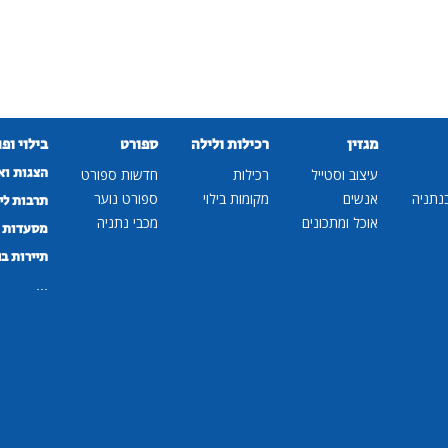
מגזין
רכילות ולילה
ספורט
בילוי ופ
הצגות וא
עיצוב וסטייל
רכילות
חדשות ספורט
נתניה
אנשים
מקומות בילוי
ספורט נוער
תרבות לי
אוכל ומתכונים
מכבי נתניה
מסעדות ב
תיירות ב
...