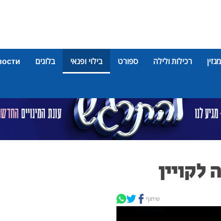
מגזין
רכילות ולילה
ספורט
בילוי ופנאי
בלוגים
вости
 לקויין
שיתוף