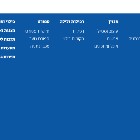
מגזין
רכילות ולילה
ספורט
בילוי ופ
הצגות וא
עיצוב וסטייל
רכילות
חדשות ספורט
נתניה
אנשים
מקומות בילוי
ספורט נוער
תרבות לי
אוכל ומתכונים
מכבי נתניה
מסעדות ב
תיירות ב
...