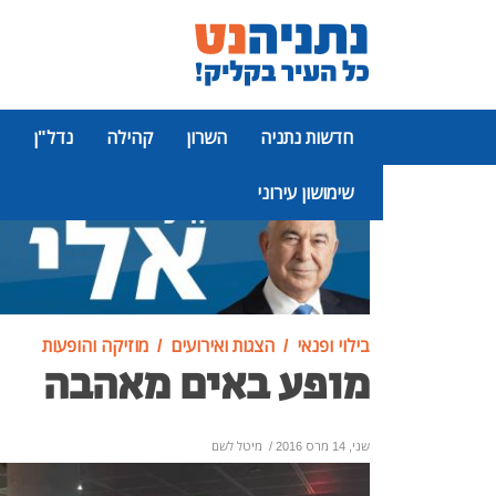
חדשות נתניה
השרון
קהילה
נדל"ן
שימושון עירוני
פרסומת
בילוי ופנאי
הצגות ואירועים
מוזיקה והופעות
מופע באים מאהבה
שני, 14 מרס 2016
/
מיטל לשם