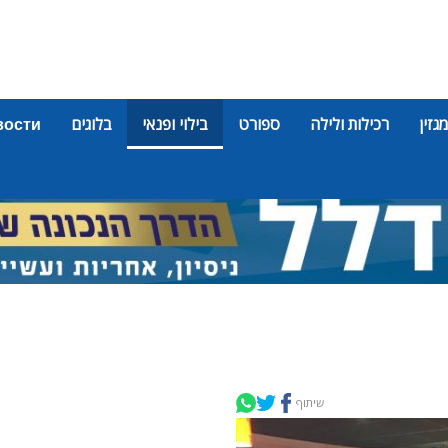
מגזין
רכילות ולילה
ספורט
בילוי ופנאי
בלוגים
вости
שיתוף