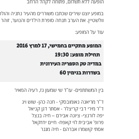
הופעה ללא תשלום, פתוחה לקהל הרחב
במופע יוצגו שירים שכתבו משוררים מהעיר נתניה ו
הולח
וולשטיין. את
הערב תנחה סופרת הילדים והנוער, זוהר 
עוד על המופע:
המופע מתקיים בחמישי, 17 למרץ 2016
תחילת מופע: 19:30
במדיה טק הספריה העירונית
בשדרות בנימין 60
בין המשתתפים- עו"ד שי שמעון גז, רעיה המאיר
ד"ר מריאנה נאומובסקי - חנה כהן- שוש ויג
ד"ר מירי דבי קריצלר - אסתר דגן קניאל
יפה לורנצי- ציונה אבירם – חיה בנצל
פרופ' אביבית לוי קאפח- חיים יחזקאל
אסתי קושמרו אברהם - חיה מגנר