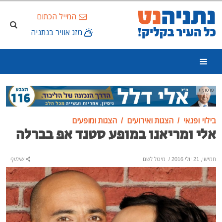
המייל הכתום
מזג אוויר בנתניה
פרסומת
בילוי ופנאי
הצגות ואירועים
הצגות ומופעים
אלי ומריאנו במופע סטנד אפ בברלה
חמישי, 21 יולי 2016
/
מיטל לשם
שיתוף