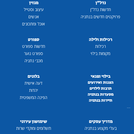
נדל"ן
מגזין
חדשות נדל"ן
עיצוב וסטייל
פרויקטים חדשים בנתניה
אנשים
אוכל ומתכונים
רכילות ולילה
ספורט
רכילות
חדשות ספורט
מקומות בילוי
ספורט נוער
מכבי נתניה
בילוי ופנאי
בלוגים
הצגות ואירועים
דעה אישית
תרבות לילדים
יהדות
מסעדות בנתניה
הפינה המשפטית
תיירות בנתניה
...
מדריך עסקים
שימושון עירוני
בעלי מקצוע בנתניה
תשלומים ומוקדי שרות