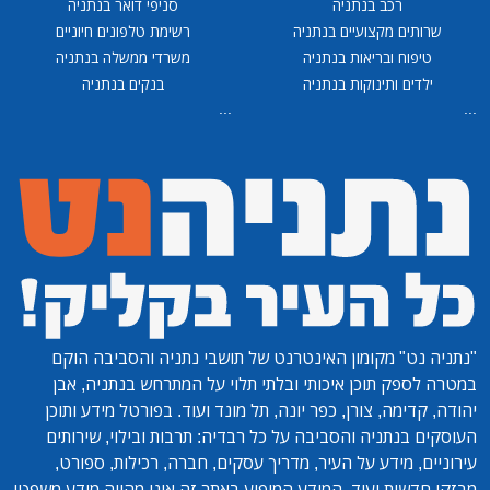
רכב בנתניה
סניפי דואר בנתניה
שרותים מקצועיים בנתניה
רשימת טלפונים חיוניים
טיפוח ובריאות בנתניה
משרדי ממשלה בנתניה
ילדים ותינוקות בנתניה
בנקים בנתניה
...
...
"נתניה נט"
מקומון האינטרנט של תושבי נתניה והסביבה הוקם
במטרה לספק תוכן איכותי ובלתי תלוי על המתרחש בנתניה, אבן
יהודה, קדימה, צורן, כפר יונה, תל מונד ועוד. בפורטל מידע ותוכן
העוסקים בנתניה והסביבה על כל רבדיה: תרבות ובילוי, שירותים
עירוניים, מידע על העיר, מדריך עסקים, חברה, רכילות, ספורט,
מבזקי חדשות ועוד. המידע המופיע באתר זה אינו מהווה מידע משפטי