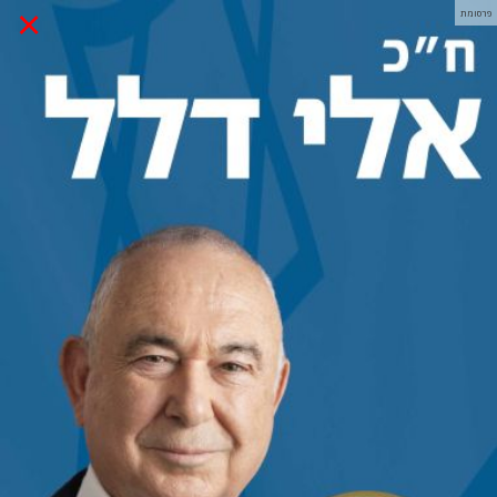
×
פרסומת