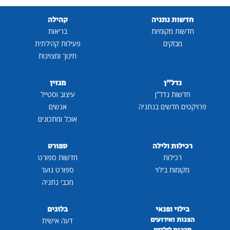
חדשות נתניה
קהילה
חדשות מקומיות
בריאות
מבזקים
פעילות קהילתית
חינוך ומצוינות
נדל"ן
מגזין
חדשות נדל"ן
עיצוב וסטייל
פרויקטים חדשים בנתניה
אנשים
אוכל ומתכונים
רכילות ולילה
ספורט
רכילות
חדשות ספורט
מקומות בילוי
ספורט נוער
מכבי נתניה
בילוי ופנאי
בלוגים
הצגות ואירועים
דעה אישית