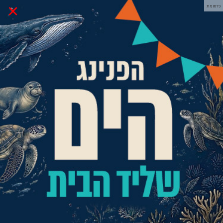
×
פרסומת