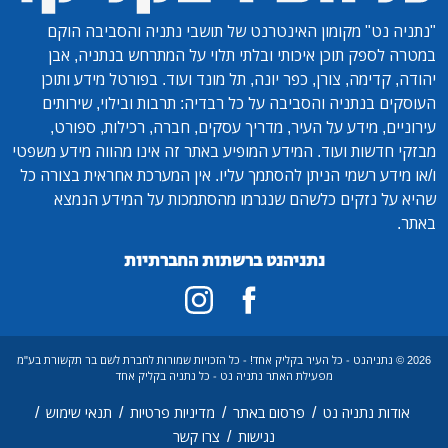
"נתניה נט"
מקומון האינטרנט של תושבי נתניה והסביבה הוקם
במטרה לספק תוכן איכותי ובלתי תלוי על המתרחש בנתניה, אבן
יהודה, קדימה, צורן, כפר יונה, תל מונד ועוד. בפורטל מידע ותוכן
העוסקים בנתניה והסביבה על כל רבדיה: תרבות ובילוי, שירותים
עירוניים, מידע על העיר, מדריך עסקים, חברה, רכילות, ספורט,
מבזקי חדשות ועוד. המידע המופיע באתר זה אינו מהווה מידע משפטי
ו/או מידע רשמי הניתן להסתמך עליו. אין המערכת אחראית בצורה כל
שהיא על נזקים כלשהם שנגרמו מהסתמכות על המידע הנמצא
באתר.
נתניהנט ברשתות החברתיות
2026 © נתניהנט - כל העיר בקליק אחד! - כל הזכויות שמורות לחברת לשם בר תקשורת בע"מ
מפעילת האתר נתניה נט - כל נתניה בקליק אחד
/
/
/
/
אודות נתניה נט
פרסום באתר
מדיניות פרטיות
תנאי שימוש
/
נגישות
צרו קשר