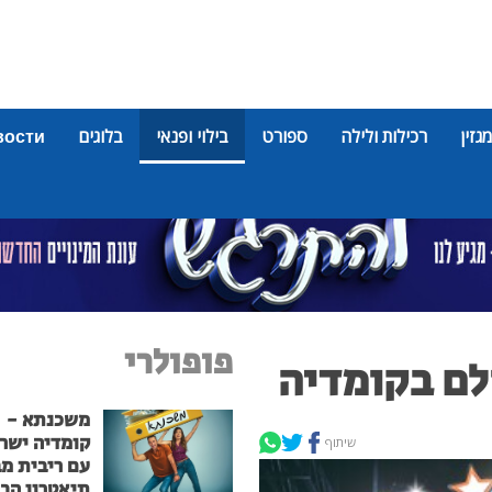
מגזין
רכילות ולילה
ספורט
בילוי ופנאי
בלוגים
вости
פופולרי
ולם בקומדיה
משכנתא -
קומדיה ישר
שיתוף
עם ריבית מ
תיאטרון הב