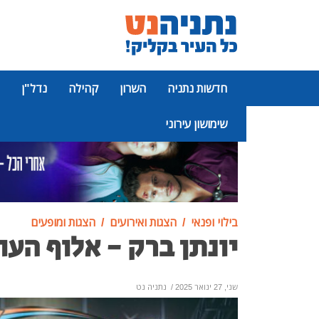
חדשות נתניה
השרון
קהילה
נדל"ן
שימושון עירוני
פרסומת
בילוי ופנאי
הצגות ואירועים
הצגות ומופעים
יונתן ברק - אלוף הע
שני, 27 ינואר 2025
/
נתניה נט