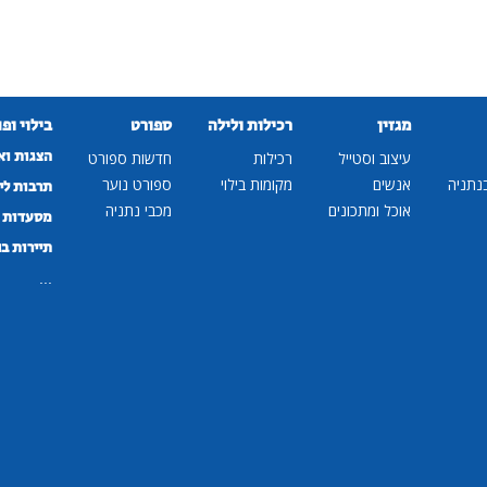
מגזין
רכילות ולילה
ספורט
בילוי ופ
הצגות וא
עיצוב וסטייל
רכילות
חדשות ספורט
נתניה
אנשים
מקומות בילוי
ספורט נוער
תרבות לי
אוכל ומתכונים
מכבי נתניה
מסעדות ב
תיירות ב
...