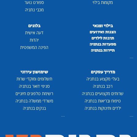
מקומות בילוי
ספורט נוער
מכבי נתניה
בילוי ופנאי
בלוגים
הצגות ואירועים
דעה אישית
תרבות לילדים
יהדות
מסעדות בנתניה
הפינה המשפטית
תיירות בנתניה
...
מדריך עסקים
שימושון עירוני
בעלי מקצוע בנתניה
תשלומים ומוקדי שרות
רכב בנתניה
סניפי דואר בנתניה
שרותים מקצועיים בנתניה
רשימת טלפונים חיוניים
טיפוח ובריאות בנתניה
משרדי ממשלה בנתניה
ילדים ותינוקות בנתניה
בנקים בנתניה
...
...