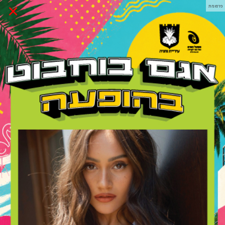
×
פרסומת