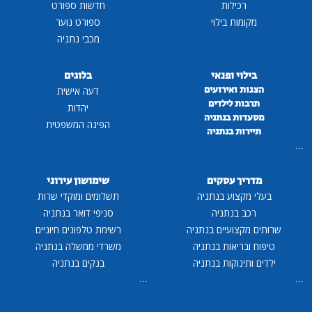
רכילות
חדשות ספורט
מקומות בילוי
ספורט נוער
מכבי נתניה
בילוי ופנאי
בלוגים
הצגות ואירועים
דעה אישית
תרבות לילדים
יהדות
מסעדות בנתניה
הפינה המשפטית
תיירות בנתניה
...
מדריך עסקים
שימושון עירוני
בעלי מקצוע בנתניה
תשלומים ומוקדי שרות
רכב בנתניה
סניפי דואר בנתניה
שרותים מקצועיים בנתניה
רשימת טלפונים חיוניים
טיפוח ובריאות בנתניה
משרדי ממשלה בנתניה
ילדים ותינוקות בנתניה
בנקים בנתניה
...
...