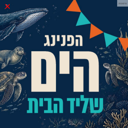
×
פרסומת