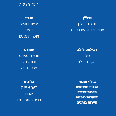
חינוך ומצוינות
נדל"ן
מגזין
חדשות נדל"ן
עיצוב וסטייל
פרויקטים חדשים בנתניה
אנשים
אוכל ומתכונים
רכילות ולילה
ספורט
רכילות
חדשות ספורט
מקומות בילוי
ספורט נוער
מכבי נתניה
בילוי ופנאי
בלוגים
הצגות ואירועים
דעה אישית
תרבות לילדים
יהדות
מסעדות בנתניה
הפינה המשפטית
תיירות בנתניה
...