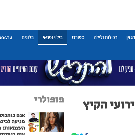
מגזין
רכילות ולילה
ספורט
בילוי ופנאי
בלוגים
вости
פופולרי
רועי הקיץ
אגם בוחבוט
מגיעה לכיכר
העצמאות: מ
ענק בנתניה