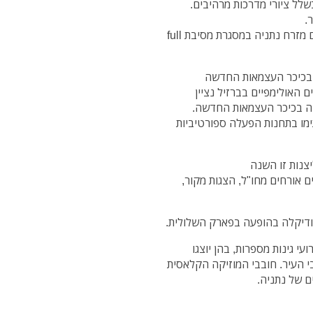
לל ציורי מדרכות מרהיבים.
.
סטטיק ובן אל תבורי יגיעו לספורטק יהלום מזרח נתניה במסגרת מסיבת full
חקים האולימפיים בברזיל נציין
חה בכיכר העצמאות החדשה.
ימו בתחנות הפעלה ספורטיביות
צנות זו השנה
ם אורחים מחו"ל, הצגות מקור,
עי גינות מספרות, בהן יוצגו
גינות ציבוריות ברחבי העיר. חובבי המוזיקה הקלאסית
ם של נתניה.