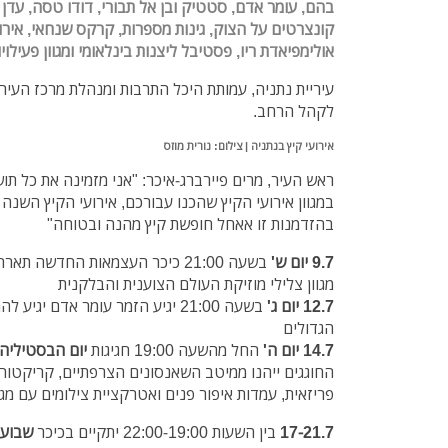
בהם, עומר אדם, סטטיק ובן אל תבורי, דודו טסה, עדן בן
קונצרטים על הצוק, גינות מספרות, קרקס שנחאי, איר
אולימפיאדת ריו, פסטיבל ליצנות בינלאומי ומגוון פעילוי
עיריית נתניה, עמותת היכל התרבות ומנהלת מרכז העיר ו
לקהל הרחב.
אירועי קיץ בנתניה | צילום: נורית מוזס
ראש העיר, מרים פיירברג-איכר: "אני מזמינה את כל תו
במגוון אירועי הקיץ שהכנו עבורכם, אירועי הקיץ השנה
בהזדמנות זו אאחל חופשת קיץ מהנה ובטוחה"
9.7 יום ש'
בשעה 21:00
כיכר העצמאות החדשה תארח 
מגוון צלילי מוזיקת העולם הצוענית והבלקנית
12.7 יום ג'
בשעה 21:00 יגיע הזמר עומר אדם י
הגדולים
14.7 יום ה'
החל מהשעה 19:00 חגיגות
יום הבסטיליה
החוגגים ייהנו ממיטב השאנסונים הצרפתיים, קריקטורי
פריזאית, עמדות איפור פנים ואטרקציית צילומים עם מגד
17-21.7
בין השעות 22:00-19:00 יתקיים בכיכר
שבוע 