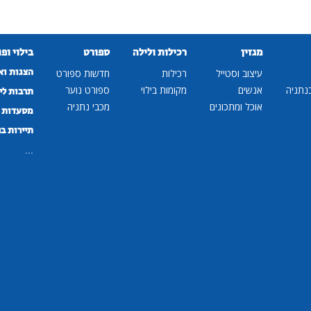
מגזין
רכילות ולילה
ספורט
בילוי ופ
הצגות וא
עיצוב וסטייל
רכילות
חדשות ספורט
נתניה
אנשים
מקומות בילוי
ספורט נוער
תרבות לי
אוכל ומתכונים
מכבי נתניה
מסעדות ב
תיירות ב
...