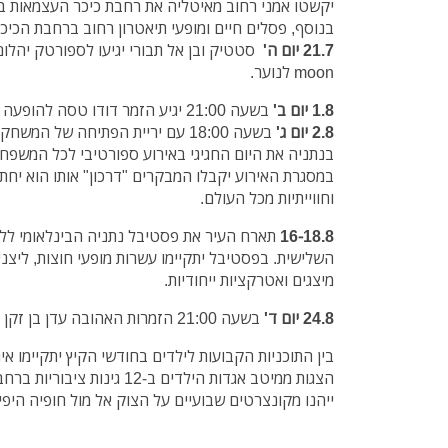
יקשטו אמני רחוב מאיטליה את רחבת כיכר העצמאות בש
בנוסף, פסלים חיים ומופעי תיאטרון רחוב ברחבת הכיכר
21.7 יום ה'
moon לנוער.
1.8 יום ב
'
בשעה 21:00 יגיע הזמר דודו טסה להופעה בכיכר העצמאות החדשה
2.8 יום ג'
בשעה 18:00 עם יריית הפתיחה של המש
בנתניה את היום החגיגי באירוע ספורטיבי לכל המשפ
במסגרת האירוע יקבלו המבקרים "דרכון" אותו הוא יחת
וחווייתיות מכל העולם.
16-18.8
תארח העיר את פסטיבל נתניה הבינלאומי ללי
השלישית.
בפסטיבל יתקיימו עשרות מופעי חוצות, ליצני
מיצגים ואטרקציות ייחודיות.
24.8 יום ד'
בשעה 21:00 הזמרות האהובה עדן בן זקן ודיקלה בהופעה בפארק השלולית.
בין התוכניות הקבועות לילדים בחודשי הקיץ יתקיימו אירו
הצגות ממיטב אגדות הילדים ב-12 
ייהנו מקונצרטים שבועיים על הצוק אל מול חופיה היפי