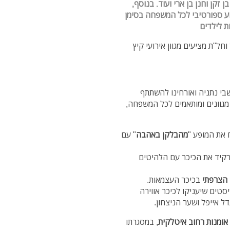
 זקן וחנן בן ארי ועוד. בנוסף,
וע ספורטיבי לכל המשפחה בסימן
ות לילדים
חל"ת מציעים מגוון אירועי קיץ
שבי נתניה ואורחינו להשתתף
 מגוונים ומותאמים לכל המשפחה,
את המופע "
מהבלקן באהבה
" עם
גיע להרקיד את הכיכר עם הלהיטים
 הצרפתי
בכיכר העצמאות.
סטים שיעניקו לכיכר אווירה
ל אייפל ושער הניצחון.
אומנות רחוב איטלקית
, במסגרתו