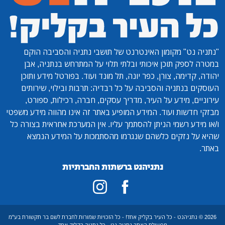
"נתניה נט"
מקומון האינטרנט של תושבי נתניה והסביבה הוקם
במטרה לספק תוכן איכותי ובלתי תלוי על המתרחש בנתניה, אבן
יהודה, קדימה, צורן, כפר יונה, תל מונד ועוד. בפורטל מידע ותוכן
העוסקים בנתניה והסביבה על כל רבדיה: תרבות ובילוי, שירותים
עירוניים, מידע על העיר, מדריך עסקים, חברה, רכילות, ספורט,
מבזקי חדשות ועוד. המידע המופיע באתר זה אינו מהווה מידע משפטי
ו/או מידע רשמי הניתן להסתמך עליו. אין המערכת אחראית בצורה כל
שהיא על נזקים כלשהם שנגרמו מהסתמכות על המידע הנמצא
באתר.
נתניהנט ברשתות החברתיות
2026 © נתניהנט - כל העיר בקליק אחד! - כל הזכויות שמורות לחברת לשם בר תקשורת בע"מ
מפעילת האתר נתניה נט - כל נתניה בקליק אחד