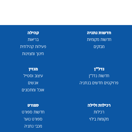
חדשות נתניה
קהילה
חדשות מקומיות
בריאות
מבזקים
פעילות קהילתית
חינוך ומצוינות
נדל"ן
מגזין
חדשות נדל"ן
עיצוב וסטייל
פרויקטים חדשים בנתניה
אנשים
אוכל ומתכונים
רכילות ולילה
ספורט
רכילות
חדשות ספורט
מקומות בילוי
ספורט נוער
מכבי נתניה