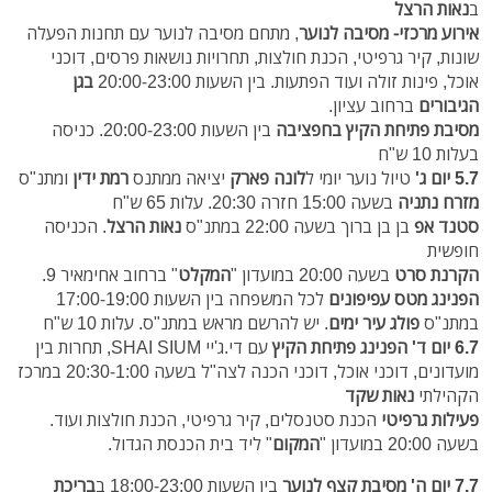
ב
נאות הרצל
אירוע מרכזי- מסיבה לנוער
, מתחם מסיבה לנוער עם תחנות הפעלה
שונות, קיר גרפיטי, הכנת חולצות, תחרויות נושאות פרסים, דוכני
אוכל, פינות זולה ועוד הפתעות. בין השעות 20:00-23:00
בגן
הגיבורים
ברחוב עציון.
מסיבת פתיחת הקיץ בחפציבה
בין השעות 20:00-23:00. כניסה
בעלות 10 ש"ח
5.7 יום ג'
טיול נוער יומי ל
לונה פארק
יציאה ממתנס
רמת ידין
ומתנ"ס
מזרח נתניה
בשעה 15:00 חזרה 20:30. עלות 65 ש"ח
סטנד אפ
בן בן ברוך בשעה 22:00 במתנ"ס
נאות הרצל
. הכניסה
חופשית
הקרנת סרט
בשעה 20:00 במועדון "
המקלט
" ברחוב אחימאיר 9.
הפנינג מטס עפיפונים
לכל המשפחה בין השעות 17:00-19:00
במתנ"ס
פולג עיר ימים
. יש להרשם מראש במתנ"ס. עלות 10 ש"ח
6.7 יום ד'
הפנינג פתיחת הקיץ
עם די.ג'יי SHAI SIUM, תחרות בין
מועדונים, דוכני אוכל, דוכני הכנה לצה"ל בשעה 20:30-1:00 במרכז
הקהילתי
נאות שקד
פעילות גרפיטי
הכנת סטנסלים, קיר גרפיטי, הכנת חולצות ועוד.
בשעה 20:00 במועדון "
המקום
" ליד בית הכנסת הגדול.
7.7 יום ה'
מסיבת קצף לנוער
בין השעות 18:00-23:00 ב
בריכת