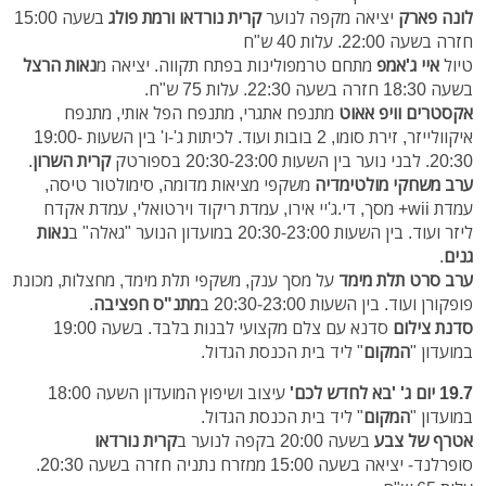
לונה פארק
יציאה מקפה לנוער
קרית נורדאו ורמת פולג
בשעה 15:00
חזרה בשעה 22:00. עלות 40 ש"ח
טיול
איי ג'אמפ
מתחם טרמפולינות בפתח תקווה. יציאה מ
נאות הרצל
בשעה 18:30 חזרה בשעה 22:30. עלות 75 ש"ח.
אקסטרים וויפ אאוט
מתנפח אתגרי, מתנפח הפל אותי, מתנפח
איקוולייזר, זירת סומו, 2 בובות ועוד. לכיתות ג'-ו' בין השעות 19:00-
20:30. לבני נוער בין השעות 20:30-23:00 בספורטק
קרית השרון
.
ערב משחקי מולטימדיה
משקפי מציאות מדומה, סימולטור טיסה,
עמדת wii+ מסך, די.ג'יי אירו, עמדת ריקוד וירטואלי, עמדת אקדח
ליזר ועוד. בין השעות 20:30-23:00 במועדון הנוער "גאלה" ב
נאות
גנים
.
ערב סרט תלת מימד
על מסך ענק, משקפי תלת מימד, מחצלות, מכונת
פופקורן ועוד. בין השעות 20:30-23:00 ב
מתנ"ס חפציבה
.
סדנת צילום
סדנא עם צלם מקצועי לבנות בלבד. בשעה 19:00
במועדון "
המקום
" ליד בית הכנסת הגדול.
19.7 יום ג'
'בא לחדש לכם'
עיצוב ושיפוץ המועדון השעה 18:00
במועדון "
המקום
" ליד בית הכנסת הגדול.
אטרף של צבע
בשעה 20:00 בקפה לנוער ב
קרית נורדאו
סופרלנד- יציאה בשעה 15:00 ממזרח נתניה חזרה בשעה 20:30.