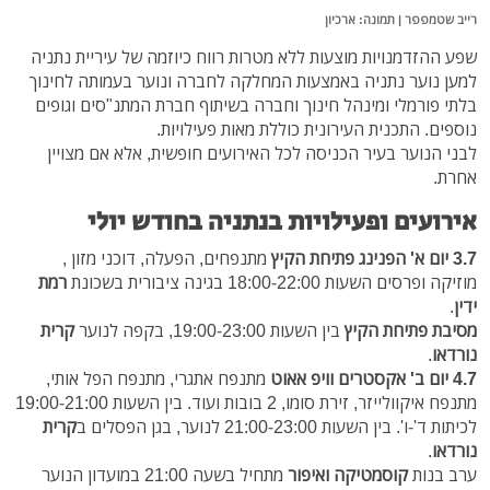
רייב שטמפפר | תמונה: ארכיון
שפע ההזדמנויות מוצעות ללא מטרות רווח כיוזמה של עיריית נתניה
למען נוער נתניה באמצעות המחלקה לחברה ונוער בעמותה לחינוך
בלתי פורמלי ומינהל חינוך וחברה בשיתוף חברת המתנ"סים וגופים
נוספים. התכנית העירונית כוללת מאות פעילויות.
לבני הנוער בעיר הכניסה לכל האירועים חופשית, אלא אם מצויין
אחרת.
אירועים ופעילויות בנתניה בחודש יולי
3.7 יום א'
הפנינג פתיחת הקיץ
מתנפחים, הפעלה, דוכני מזון ,
מוזיקה ופרסים השעות 18:00-22:00 בגינה ציבורית בשכונת
רמת
ידין
.
מסיבת פתיחת הקיץ
בין השעות 19:00-23:00,
בקפה לנוער
קרית
נורדאו
.
4.7 יום ב'
אקסטרים וויפ אאוט
מתנפח אתגרי, מתנפח הפל אותי,
מתנפח איקוולייזר, זירת סומו, 2 בובות ועוד.
בין השעות 19:00-21:00
לכיתות ד'-ו'. בין השעות 21:00-23:00 לנוער,
בגן הפסלים ב
קרית
נורדאו
.
ערב בנות
קוסמטיקה ואיפור
מתחיל בשעה 21:00 במועדון הנוער