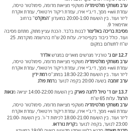
ערב משחקי מולטימדיה
משקפי מציאות מדומה, סימולטור טיסה,
עמדת wii+ מסך, די.ג'יי אירו, עמדת ריקוד וירטואלי, עמדת אקדח
ליזר ועוד. בין השעות 20:00-1:00
במועדון "
המקלט
" ברחוב
אחימאיר 9.
מסיבת בריכה באליצור
לבנות בלבד. הכנת עציץ מתוק, מתחם מסיבה
ועוד. כולל כיבוד בקפיטריה. עלות 20 ש"ח בהרשמה מוקדמת. 25
ש"ח לתשלום במקום
12.7 יום ג'
טורניר מגרשים מוארים במגרש
אלדד
ערב משחקי מולטימדיה
משקפי מציאות מדומה, סימולטור טיסה,
עמדת wii+ מסך, די.ג'יי אירו, עמדת ריקוד וירטואלי, עמדת אקדח
ליזר ועוד. בין השעות 18:30-22:30 במתנ"ס
רמת ידין
ערב זומבה
בשעה 20:00 בקפה לנוער ב
רמת פולג
13.7 יום ד'
טיול ללונה פארק
בין השעות 14:00-22:00 יציאה מ
נאות
הרצל
. עלות 65 ש"ח
ערב משחקי מולטימדיה
משקפי מציאות מדומה, סימולטור טיסה,
עמדת wii+ מסך, די.ג'יי אירו, עמדת ריקוד וירטואלי, עמדת אקדח
ליזר ועוד. בין השעות 18:00-21:00 לכיתות ד'-ו'. בין השעות 21:00-
23:00 לנוער, בק
פה לנוער ב
קרית נורדאו
.
סדנת משחק
סדנא בליווי שחקן מקצועי בשעה 19:00 במועדון