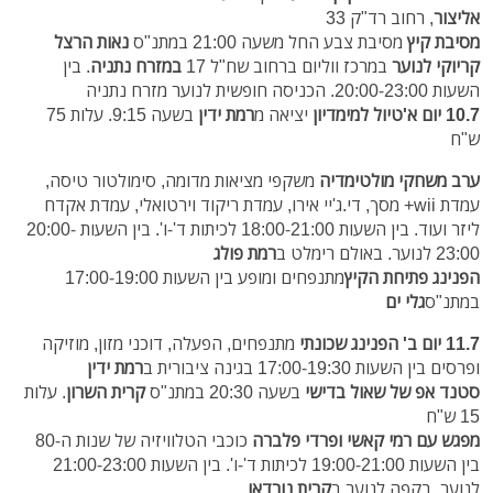
אליצור
, רחוב רד"ק 33
מסיבת קיץ
מסיבת צבע החל משעה 21:00 במתנ"ס
נאות הרצל
קריוקי לנוער
במרכז ווליום ברחוב שח"ל 17
במזרח נתניה
. בין
השעות 20:00-23:00. הכניסה חופשית לנוער מזרח נתניה
10.7 יום א'
טיול למימדיון
יציאה מ
רמת ידין
בשעה 9:15. עלות 75
ש"ח
ערב משחקי מולטימדיה
משקפי מציאות מדומה, סימולטור טיסה,
עמדת wii+ מסך, די.ג'יי אירו, עמדת ריקוד וירטואלי, עמדת אקדח
ליזר ועוד.
בין השעות 18:00-21:00 לכיתות ד'-ו'. בין השעות 20:00-
23:00 לנוער.
באולם רימלט ב
רמת פולג
הפנינג פתיחת הקיץ
מתנפחים ומופע בין השעות 17:00-19:00
במתנ"ס
גלי ים
11.7 יום ב'
הפנינג שכונתי
מתנפחים, הפעלה, דוכני מזון, מוזיקה
ופרסים
בין השעות 17:00-19:30
בגינה ציבורית
ב
רמת ידין
סטנד אפ של שאול בדישי
בשעה 20:30 במתנ"ס
קרית השרון
. עלות
15 ש"ח
מפגש עם רמי קאשי ופרדי פלברה
כוכבי הטלוויזיה של שנות ה-80
בין השעות 19:00-21:00 לכיתות ד'-ו'. בין השעות 21:00-23:00
לנוער.
בקפה לנוער ב
קרית נורדאו
.