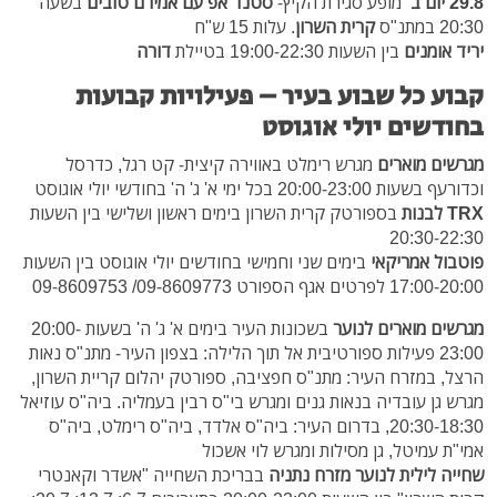
29.8 יום ב'
מופע סגירת הקיץ-
סטנד אפ עם אמירם טובים
בשעה
20:30 במתנ"ס
קרית השרון
. עלות 15 ש"ח
יריד אומנים
בין השעות 19:00-22:30 בטיילת
דורה
קבוע כל שבוע בעיר – פעילויות קבועות
בחודשים יולי אוגוסט
מגרשים מוארים
מגרש רימלט באווירה קיצית- קט רגל, כדרסל
וכדורעף בשעות 20:00-23:00 בכל ימי א' ג' ה' בחודשי יולי אוגוסט
TRX לבנות
בספורטק קרית השרון בימים ראשון ושלישי בין השעות
20:30-22:30
פוטבול אמריקאי
בימים שני וחמישי בחודשים יולי אוגוסט בין השעות
17:00-20:00 לפרטים אגף הספורט 09-8609773/ 09-8609753
מגרשים מוארים לנוער
בשכונות העיר בימים א' ג' ה' בשעות 20:00-
23:00 פעילות ספורטיבית אל תוך הלילה: בצפון העיר- מתנ"ס נאות
הרצל, במזרח העיר: מתנ"ס חפציבה, ספורטק יהלום קריית השרון,
מגרש גן עובדיה בנאות גנים ומגרש בי"ס רבין בעמליה. ביה"ס עוזיאל
20:30-18:30, בדרום העיר:
ביה"ס אלדד, ביה"ס רימלט, ביה"ס
אמי"ת עמיטל, גן מסילות ומגרש לוי אשכול
שחייה לילית לנוער מזרח נתניה
בבריכת השחייה "אשדר וקאנטרי