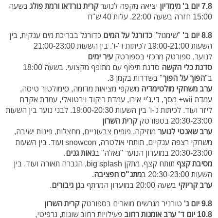
7.8 יום ב'
מימדיון
יציאה מקפה לנוער
קרית נורדאו ורמת פולג
בשעה
15:00 חזרה בשעה 22:00. עלות 40 ש"ח
8.8 יום ב'
"שימגול"
כדורגל על המים
כדורגל בבריכת מים ענקית,
בין
השעות 19:00-21:00 לכיתות ד'-ו'. בין השעות 21:00-23:00
לנוער,
ספורטק מרכזי בספורטק
עיר ימים
סדנת כלי הקשה
סדנת תיפוף עם מתופף מקצועי. בשעה 18:00
ב"
הפוך על הפוך
" בשדרות בקמן 3.
ערב משחקי מולטימדיה
משקפי מציאות מדומה, סימולטור טיסה,
עמדת wii+ מסך, די.ג'יי אירו, עמדת ריקוד וירטואלי, עמדת אקדח
ליזר ועוד.
לכיתות ג'-ו' בין השעות 19:00-20:30. לבני נוער
בין השעות
20:30-23:00 בספורטק
קרית השרון
ערב שאנטי לנוער
מוזיקה, פופים צבעוניים, מחצלות, פינות ישיבה,
משחקי רצפה ענקיים, תותחי אולטרה, snowcon ועוד. בין השעות
20:30-23:00 במועדון הנוער "גאלה" ב
נאות גנים
.
מסיבת קצף
תותח קצף, מתקן big splash, הגברה תאורה ועוד. בין
השעות 20:30-23:00 ב
מתנ"ס חפציבה
.
ערב קריוקי
בשעה 20:00 במועדון המרתף ב
גן גיבורים
.
9.8 יום ג'
טורניר מגרשים מוארים בספורטק
קרית השרון
10.8 יום ד'
ערב אומנות רחוב
פעילויות רחוב שונות, גרפיטי,