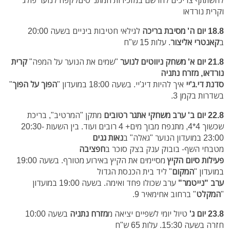
וקרית נורדאו
18.8 יום ה'
מסיבת בריכה
לגילאי חטיבות ביניים בשעה 20:00
ב
קאנטרי אליצור
. עלות 15 ש"ח
21.8 יום א'
משחק ניווטים לנוער
"שמים את הנוער על המפה"
קרית
נורדאו, מזרח נתניה
סדנת די.ג'יי
איך להיות דיג'יי. בשעה 18:00 במועדון "
הפוך על הפוך
"
בשדרות בקמן 3.
22.8 יום ב'
ערב משחקי אתגר רטובים
מתקן "המרטיב", בריכת
שכשוך 4*4, מתנפח מבוך מים+ 4 רובים ועוד. בין השעות 20:30-
23:00 במועדון הנוער "גאלה" ב
נאות גנים
מטבחי השף- בובוק ענק בצק סוכר ב
חפציבה
פעילות סיום הקיץ
מסיימים את הקיץ באירוע מטורף. בשעה 19:00
במועדון "
המקום
" ליד בית הכנסת הגדול
ערב "נייטמר"
ערב שכולו פחד ואימה. בשעה 19:00 במועדון
"
המקלט
" ברחוב אחימאיר 9.
23.8 יום ג'
טיול יומי לשפיים יציאה מ
מזרח נתניה
בשעה 10:00
חזרה בשעה 15:30. עלות 65 ש"ח