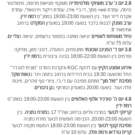
2.8 יום ג'
ערב משחקי מולטימדיה
משקפי מציאות מדומה, סימולטור
טיסה, עמדת wii+ מסך, די.ג'יי אירו, עמדת ריקוד וירטואלי, עמדת
אקדח ליזר ועוד. בין השעות 19:00-23:00
במתנ"ס
רמת ידין
.
ערב מפנק
לבנות בלבד בשעה 19:00 במועדון
המקלט
ברחוב
אחימאיר 9.
טיול משפחות לשפיים
יציאה מותנה במספר נרשמים, יציאה מ
גלי ים
.
עלות 75 ש"ח
3.8 יום ד'
הפנינג שכונתי
מתנפחים, הפעלה, דוכני מזון, מוזיקה
ופרסים
בין השעות 18:00-22:00
בגינה ציבורית
ב
רמת ידין
אירוע אמצע הקיץ
עם להקת KGC והקרנת הסרט "מונית לגונדר"
החל מהשעה 19:30 בבית הידידות ברחוב נחמה וינר ב
נאות שקד
.
מסיבת "פול מון"
מתחם מסיבה עם די.ג'י, ציורי גוף זוהרים, פינות
זולה ועוד. בשעה 20:00 במועדון המרתף ב
גן גיבורים
.
4.8 יום ה'
טורניר אלוף האלופים
בין השעות 19:00-23:00 במתנ"ס
רמת ידין
קריוקי לנוער
במרכז ווליום ברחוב שח"ל 17 ב
מזרח נתניה
. בין
השעות 20:00-23:00. הכניסה חופשית לנוער מזרח נתניה
מסיבת קצף לנוער
בין השעות 18:00-23:00
הסעות מקפה לנוער
קרית נורדאו ורמת פולג
. עלות 10 ש"ח