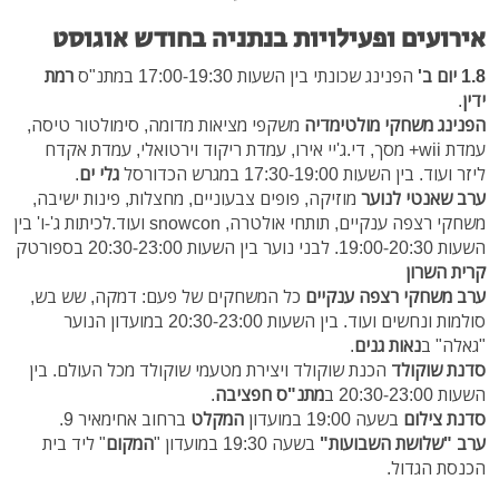
אירועים ופעילויות בנתניה בחודש אוגוסט
1.8 יום ב'
הפנינג שכונתי בין השעות 17:00-19:30 במתנ"ס
רמת
ידין
.
הפנינג משחקי מולטימדיה
משקפי מציאות מדומה, סימולטור טיסה,
עמדת wii+ מסך, די.ג'יי אירו, עמדת ריקוד וירטואלי, עמדת אקדח
ליזר ועוד. בין השעות 17:30-19:00
במגרש הכדורסל
גלי ים
.
ערב שאנטי לנוער
מוזיקה, פופים צבעוניים, מחצלות, פינות ישיבה,
משחקי רצפה ענקיים, תותחי אולטרה, snowcon ועוד.
לכיתות ג'-ו' בין
השעות 19:00-20:30. לבני נוער
בין השעות 20:30-23:00 בספורטק
קרית השרון
ערב משחקי רצפה ענקיים
כל המשחקים של פעם: דמקה, שש בש,
סולמות ונחשים ועוד. בין השעות 20:30-23:00 במועדון הנוער
"גאלה" ב
נאות גנים
.
סדנת שוקולד
הכנת שוקולד ויצירת מטעמי שוקולד מכל העולם. בין
השעות 20:30-23:00 ב
מתנ"ס חפציבה
.
סדנת צילום
בשעה 19:00 במועדון
המקלט
ברחוב אחימאיר 9.
ערב "שלושת השבועות"
בשעה 19:30 במועדון "
המקום
" ליד בית
הכנסת הגדול.