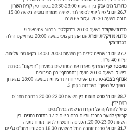
כדורגל מים ענק
בין השעות 20:30-23:00 בספורטק
קרית השרון
26.7 יום ג'
טיול יומי לסופרלנד. יציאה מ
מזרח נתניה
בשעה 15:00
חזרה בשעה 20:30. עלות 65 ש"ח
סדנת שוקולד
בשעה 20:00 ב"
מקלט
" ברחוב אחימאיר 9.
סדנא מוזיקלית יוצרת
עם אמן מקצועי בשעה 20:00 בפרוייקט הילה
ב
ברודצקי
.
27.7 יום ד'
שחייה לילית בין השעות 14:00-20:00 בקאנטרי
אליצור
.
עלות 40 ש"ח.
מאסטר שף
המרתף מארח את המחדשים במועדון "המקום" בסדנת
בישול. בשעה 20:00 מועדון "
המרתף
" בגן הגיבורים.
אגרוף בצבע
-סדנת גראפיטי ייחודית ויצירתית בשעה 18:00 במועדון
"
הפוך על הפוך
" בשדרות בקמן 3.
28.7 יום ה'
סרט חוצות
בין השעות 20:00-22:00 ברחבת מתנ"ס
רמת ידין
.
טיול להחלקה על הקרח
הרשמה במת"נסים
קריוקי לנוער
במרכז ווליום ברחוב שח"ל 17 ב
מזרח נתניה
. בין
השעות 20:00-23:00. הכניסה חופשית לנוער מזרח נתניה
31.7 יום א'
סדנת זומבה החל מהשעה 18:30 בסטודיו מתנ"ס
גלי ים