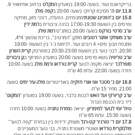
ברייקדאנס ועוד. בשעה 19:00 במועדון
המקלט
ברחוב אחימאיר 9.
11.8 יום ה'
מסיבת קריוקי בשעה 20:00 ב
קפה פולג
15.8 יום ב'
הפנינג שכונתי
מתנפחים, הפעלה, דוכני מזון, מוזיקה
ופרסים
בין השעות 17:00-19:30
בגינה ציבורית
ב
רמת ידין
ערב סרטי בורקס
בשעה 20:00 במתנ"ס
רמת פולג
ערב משחקי אתגר רטובים
מתקן "המרטיב", בריכת שכשוך 4*4,
מתנפח מבוך מים+ 4 רובים ועוד.
לכיתות ג'-ו' בין השעות 19:00-
20:30. לבני נוער
בין השעות 20:30-23:00 בספורטק
קרית השרון
ערב טריוויה
נושא פרסים בשעה 20:00 במועדון המרתף ב
גן גיבורים
.
סופרלנד
יציאה מקפה לנוער
קרית נורדאו ורמת פולג
בשעה 10:00
חזרה בשעה 22:00. עלות 40 ש"ח
16.8 יום ג'
סטנד אפ אורי חזקיה
באודיטוריום
פולג-עיר ימים
בשעה
21:00. מחיר 15 ש"ח.
ערב קריורקי ועל האש
לבנות בלבד, בשעה 19:00 במועדון "
המקום
"
ליד בית הכנסת הגדול
טיול יומי לנוער למימדיון
- יציאה מ
מזרח נתניה
בשעה 10:00 חזרה
בשעה 15:30. עלות 65 ש"ח
17.8 יום ד'
טורניר קט-רגל
משחק ידידות בין נבחרת "קפה לנוער"
פולג/קרית נורדאו
ושוטרי משטרת נתניה. בני נוער המעוניינים
להשתתף צריכים להרשם במזכירות המתנ"סים/ קפה לנוער פולג