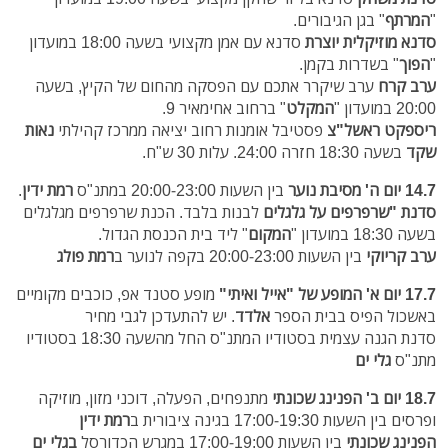
"
המרתף
" בגן הגיבורים.
סדנא מוזיקלית יוצרת
סדנא עם אמן מקצועי
בשעה 18:00
במועדון
"
הפוך
" בשדרות בקמן.
ערב קרח
ערב שיקרר אתכם עם הפסקה מהחום של הקיץ, בשעה
20:00 במועדון "
המקלט
" ברחוב אחימאיר 9.
ריספקט ראשל"צ
פסטיבל אומנות רחוב יציאה ממרכז קהילתי
נאות
שקד
בשעה 18:30 חזרה 24:00. עלות 30 ש"ח.
14.7 יום ה'
מסיבת נוער
בין השעות 20:00-23:00 במתנ"ס
רמת ידין
.
סדנת "שרפרפים על גלגלים
לבנות בלבד. הכנת שרפרפים מגלגלים
בשעה 18:30 במועדון "
המקום
" ליד בית הכנסת הגדול.
ערב קריוקי
בין השעות 20:00-23:00 בקפה לנוער ב
רמת פולג
17.7 יום א'
המופע של "אייל ואיתי"
מופע סטנד אפ, כוכבים מקומיים
באשכול הפיס בבית הספר
אלדד
. יש להתעדכן לגבי מחיר
סדנת הגנה עצמית בסטודיו המתנ"ס החל מהשעה 18:30 בסטודיו
מתנ"ס
גלי ים
18.7 יום ב'
הפנינג שכונתי
מתנפחים, הפעלה, דוכני מזון, מוזיקה
ופרסים
בין השעות 17:00-19:30
בגינה ציבורית
ב
רמת ידין
הפנינג שכונתי
בין
השעות 17:00-19:00
במגרש הכדורסל
בגלי ים