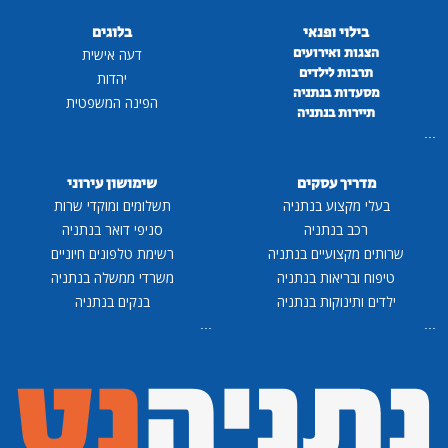
בילוי ופנאי
בלוגים
הצגות ואירועים
דעה אישית
תרבות לילדים
יהדות
מסעדות בנתניה
הפינה המשפטית
תיירות בנתניה
...
מדריך עסקים
שימושון עירוני
בעלי מקצוע בנתניה
תשלומים ומוקדי שרות
רכב בנתניה
סניפי דואר בנתניה
שרותים מקצועיים בנתניה
רשימת טלפונים חיוניים
טיפוח ובריאות בנתניה
משרדי ממשלה בנתניה
ילדים ותינוקות בנתניה
בנקים בנתניה
...
...