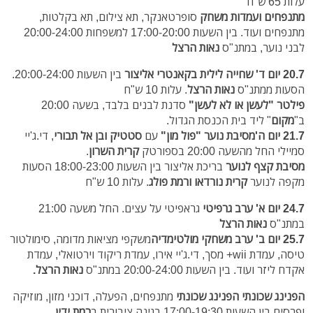
עלות 65 ש"ח
מתנפחים ועמדות משחק
סופרטאנקר, תא צילום, תא בקלטות,
מתנפחים ועוד. בין השעות 17:00-20:00 למשפחות 20:00-24:00
לבני נוער, במתנ"ס
נאות הרצל
20.7 יום ד'
שחייה לילית בקאנטרי אליצור
בין השעות 20:00-24:00.
הסעות ממתנ"ס
נאות הרצל
. עלות 10 ש"ח
פילטר "לעשן או לא לעשן"
סדנת לבנים בלבד, בשעה 20:00
ב"
מקום
" ליד בית הכנסת הגדול.
21.7 יום ה'
מסיבת נוער "פול מון"
עם
סטטיק ובן אל תבורי
, די.ג'יי
סמיילי החל מהשעה 20:00 בספורטק
קרית השרון
.
מסיבת קצף לנוער
בריכת אליצור בין השעות 18:00-23:00
הסעות
מקפה לנוער
קרית נורדאו ורמת פולג
. עלות 10 ש"ח
24.7 יום א'
ערב גרפיטי
גראפיטי על עצים. החל משעה 21:00
במתנ"ס
נאות הרצל
25.7 יום ב'
ערב משחקי מולטימדיה
משקפי מציאות מדומה, סימולטור
טיסה, עמדת wii+ מסך, די.ג'יי אירו, עמדת ריקוד וירטואלי, עמדת
אקדח ליזר ועוד. בין השעות 20:00-24:00 ב
מתנ"ס
נאות הרצל.
הפנינג שכונתי
הפנינג שכונתי
מתנפחים, הפעלה, דוכני מזון, מוזיקה
ופרסים
בין השעות 17:00-19:30
בגינה ציבורית
ב
רמת ידין