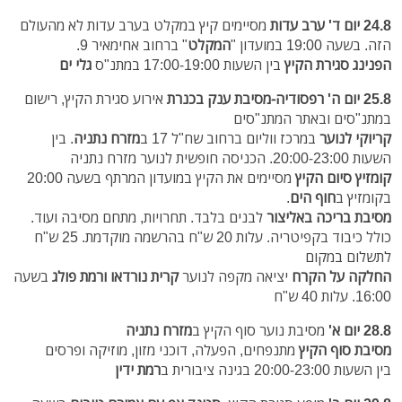
24.8 יום ד'
ערב עדות
מסיימים קיץ במקלט בערב עדות לא מהעולם
הזה. בשעה 19:00 במועדון "
המקלט
" ברחוב אחימאיר 9.
הפנינג סגירת הקיץ
בין השעות 17:00-19:00 במתנ"ס
גלי ים
25.8 יום ה'
רפסודיה-מסיבת ענק בכנרת
אירוע סגירת הקיץ, רישום
במתנ"סים ובאתר המתנ"סים
קריוקי לנוער
במרכז ווליום ברחוב שח"ל 17 ב
מזרח נתניה
. בין
השעות 20:00-23:00. הכניסה חופשית לנוער מזרח נתניה
קומזיץ סיום הקיץ
מסיימים את הקיץ במועדון המרתף בשעה 20:00
בקומזיץ ב
חוף הים
.
מסיבת בריכה באליצור
לבנים בלבד. תחרויות, מתחם מסיבה ועוד.
כולל כיבוד בקפיטריה. עלות 20 ש"ח בהרשמה מוקדמת. 25 ש"ח
לתשלום במקום
החלקה על הקרח
יציאה מקפה לנוער
קרית נורדאו ורמת פולג
בשעה
16:00. עלות 40 ש"ח
28.8 יום א'
מסיבת נוער סוף הקיץ ב
מזרח נתניה
מסיבת סוף הקיץ
מתנפחים, הפעלה, דוכני מזון, מוזיקה ופרסים
בין
השעות 20:00-23:00
בגינה ציבורית
ב
רמת ידין