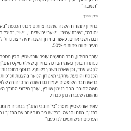
"תשובה"
חידון התנך
בחידון יתמודדו השנה שמונה צוותים מבתי הכנסת "באר 
יהודה", "שירת עמית", "שערי ירושלים ", "ישי", "היכל 
ובנה ושני אחים, כאשר בחידון השנה יהיה ייצוג גדול לד
העיר יהווה פחות מ-50%.
עורך החידון, חבר המועצה עופר אורנשטיין הכין מספר
נסתרות בתוך נאומי הברכה בחידון, שאלת מיקס התנ"
לקטע אחד, וכן שאלת תשבץ משותף. בנוסף מתוכננות שא
הכנסת והופעת שחקני תאטרון הנוער בהצגות תנ"כיות
בראש חבר השופטים יעמדו גם השנה הרב יהודה שלוש 
משה לחובר, הרב בנימין שוורץ , עורך חידוני התנ"ך ה
מהשנה שעברה נתן כבודי.
עופר אורנשטיין מוסר: "כל חובבי התנ"ך בנתניה מוזמ
בתנ"ך, מתח והנאה. ככל שנכיר טוב יותר את התנ"ך נכי
הערכים המשותפים לנו כעם"