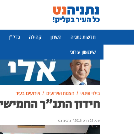
חדשות נתניה
השרון
קהילה
נדל"ן
שימושון עירוני
פרסומת
בילוי ופנאי
הצגות ואירועים
אירועים בעיר
חידון התנ"ך החמישי 
שני, 28 מרס 2016
/
נתניה נט