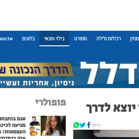
מגזין
רכילות ולילה
ספורט
בילוי ופנאי
בלוגים
вости
פופולרי
יוצא לדרך
אגם בוחבוט
מגיעה לכיכר
שיתוף
העצמאות: מ
ענק בנתניה