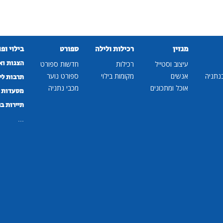
מגזין
רכילות ולילה
ספורט
בילוי ופ
הצגות וא
עיצוב וסטייל
רכילות
חדשות ספורט
נתניה
אנשים
מקומות בילוי
ספורט נוער
תרבות לי
אוכל ומתכונים
מכבי נתניה
מסעדות ב
תיירות ב
...