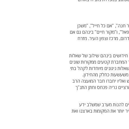
חנה", "אם כל חייל", "משכן
רפאל", ו"מקור חיים" בינהם גם אם
רום, מרכז וצפון העיר. מזרח
 חידושים בינהם שילוב של שאלות
ך המחברת קטעים ממקורות שונים
לות ניגונים מיוחדות לקהל בתי
 משעשעות כחלק מהחידון.
ואליו יחברו חבר המועצה הרב
ארציים נריה פנחס וחתן התנ"ך
נים להנות מערב שמשלב ידע
ר יותר את המקומות בארצנו ואת