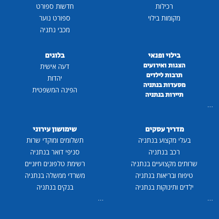
רכילות
חדשות ספורט
מקומות בילוי
ספורט נוער
מכבי נתניה
בילוי ופנאי
בלוגים
הצגות ואירועים
דעה אישית
תרבות לילדים
יהדות
מסעדות בנתניה
הפינה המשפטית
תיירות בנתניה
...
מדריך עסקים
שימושון עירוני
בעלי מקצוע בנתניה
תשלומים ומוקדי שרות
רכב בנתניה
סניפי דואר בנתניה
שרותים מקצועיים בנתניה
רשימת טלפונים חיוניים
טיפוח ובריאות בנתניה
משרדי ממשלה בנתניה
ילדים ותינוקות בנתניה
בנקים בנתניה
...
...