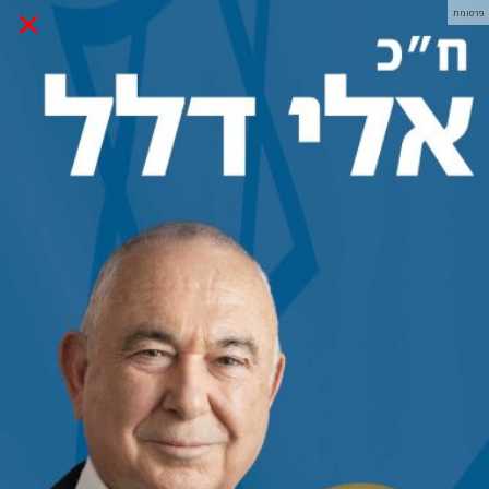
×
פרסומת