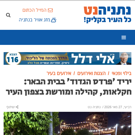
המייל הכתום
מזג אוויר בנתניה
פרסומת
בילוי ופנאי
הצגות ואירועים
אירועים בעיר
יריד 'פרדס הגדוד' בבית הבאר:
חקלאות, קהילה ומורשת בצפון העיר
רביעי, 27 מאי 2026
/
נתניה נט
שיתוף