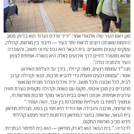
סגן ראש העיר שלו אלגאלי אמר: "יריד פרדס הגדוד הוא בדיוק מסוג
היוזמות שאנחנו רוצים לראות יותר בעיר — חיבור בין מורשת, קהילה,
עסקים קטנים ותושבים. בית הבאר הוא נכס עירוני חשוב, והעובדה
שהוא מתעורר לחיים דרך אירועים כאלה היא בשורה אמיתית לצפון
העיר ולנתניה כולה".
מנכ״ל עמותת רגעים, משה קייזלר, בירך על הצלחת האירוע
ואמר: "עמותת רגעים פועלת כדי להביא תרבות, פנאי וקהילה קרוב
לבית, לכל שכונה ולכל תושב. יריד פרדס הגדוד מוכיח שכאשר
מחברים בין תוכן איכותי, מקום עם נשמה וקהילה מקומית נוצרת חוויה
עירונית אמיתית. אנחנו רואים בבית הבאר מוקד תרבות ומורשת חי,
ונמשיך לפתח בו פעילויות שמחברות בין עבר, הווה ועתיד.”
מי שיזמה, ארגנה והובילה את היריד היא תמי בן בסט, מנהלת מוזיאון
בית הבאר, שראתה בחצר המוזיאון הזדמנות ליצור מפגש קהילתי
חדש סביב מורשת המקום.
לדבריה: " בית הבאר הוא לא רק מוזיאון — הוא בית לסיפור הנתנייתי.