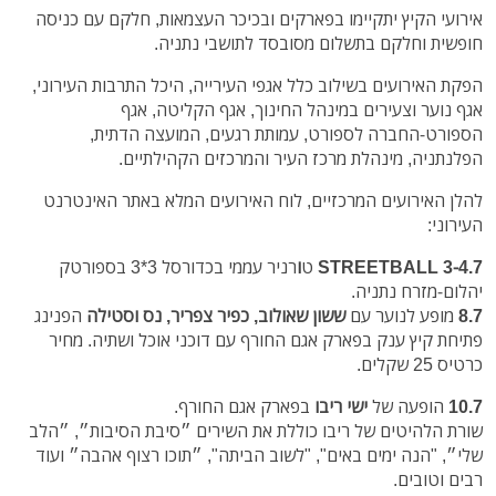
אירועי הקיץ יתקיימו בפארקים ובכיכר העצמאות, חלקם עם כניסה
חופשית וחלקם בתשלום מסובסד לתושבי נתניה.
הפקת האירועים בשילוב כלל אגפי העירייה, היכל התרבות העירוני,
אגף נוער וצעירים במינהל החינוך, אגף הקליטה, אגף
הספורט-החברה לספורט, עמותת רגעים, המועצה הדתית,
הפלנתניה, מינהלת מרכז העיר והמרכזים הקהילתיים.
להלן האירועים המרכזיים, לוח האירועים המלא באתר האינטרנט
העירוני:
3-4.7 STREETBALL
ט
ו
רניר עממי בכדורסל 3*3 בספורטק
יהלום-מזרח נתניה.
8.7
מופע לנוער עם
ששון שאולוב, כפיר צפריר, נס וסטילה
הפנינג
פתיחת קיץ ענק בפארק אגם החורף עם דוכני אוכל ושתיה. מחיר
כרטיס 25 שקלים.
10.7
הופעה של
ישי ריבו
בפארק אגם החורף.
שורת הלהיטים של ריבו כוללת את השירים ״סיבת הסיבות״, ״הלב
שלי״, "הנה ימים באים", "לשוב הביתה", ״תוכו רצוף אהבה״ ועוד
רבים וטובים.