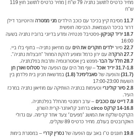
מחיר כרטיס לתושב נתניה 79 ש"ח | מחיר כרטיס לתושב חוץ 119
ש"ח
11.7
מסיבת קיץ בכיכר עם כוכב הילדים
מני ממטרה
והיוטיובר דילן
דרור בכיכר העצמאות. הכניסה חופשית
18.7
יריד קוניקון
-פסטיבל פנטזיה ומדע בדיוני ברוביז נתניה בשעה
16:00
22.7
סיור
ילדים חוקרים את הים
עם מוזיאון נתניה– בחוף בלו ביי.
27.7
הרקדה
עם ירון כרמל ומופע להקת המחול "חבצלות נתניה".
28.7
חלל על הבר
-מפגש בין אסטרונומיה ותרבות בפלנתניה.
31.7-1.8
יריד אוכל
– שף מול הים עם הופעה של
סטלוס ואורן חן
(31.7)
והופעה של
סאבלימינל (1.8)
במדשאת חניון בית פלדמן בין
השעות 17:00-23:00
2.8 סיור קולינרי
וטעימות בנתניה הוותיקה עם מוזיאון נתניה במרכז
העיר.
7.8 דייט עם כוכבים
– ערב רומנטי מהחלל בפלנתניה.
14-16.8 קרקס circo
ברחוב קלאוזנר-קרית השרון.
הקרקס שלקח את המושג ׳מפעים׳ צעד אחד קדימה. עם גדולי
האקרובטים בעולם. מחיר כרטיס 89 שקלים.
19.8
חוגגים ט"ו באב עם הופעה של
נסרין קדרי
– במסגרת בימות