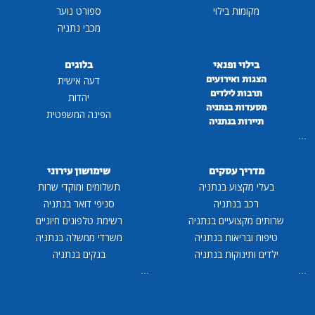
מקומות בילוי
ספורט נוער
מכבי נתניה
בילוי ופנאי
בלוגים
הצגות ואירועים
דעה אישית
תרבות לילדים
יהדות
מסעדות בנתניה
הפינה המשפטית
תיירות בנתניה
...
מדריך עסקים
שימושון עירוני
בעלי מקצוע בנתניה
תשלומים ומוקדי שרות
רכב בנתניה
סניפי דואר בנתניה
שרותים מקצועיים בנתניה
רשימת טלפונים חיוניים
טיפוח ובריאות בנתניה
משרדי ממשלה בנתניה
ילדים ותינוקות בנתניה
בנקים בנתניה
...
...