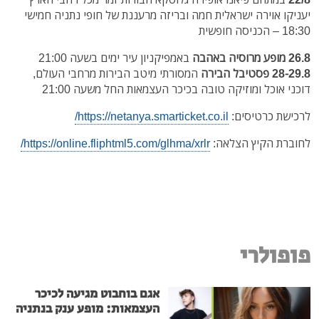
יעניקו אוירה ישראלית חמה ובריזה מרעננת של חופי נתניה חמישי
18:30 – הכניסה חופשית
26.8 מופע מרוסיה באהבה
באמפיקניון עיר ימים בשעה 21:00
28-29.8 פסטיבל הבירה
המסורתי מיטב הבירות מרחבי העולם,
דוכני אוכל ומוזיקה טובה בכיכר העצמאות החל משעה 21:00
לרכישת כרטיסים:
https://netanya.smarticket.co.il/
לחוברת הקיץ הצלאה:
https://online.fliphtml5.com/glhma/xrlr/
פופולרי
אגם בוחבוט מגיעה לכיכר
העצמאות: מופע ענק בנתניה