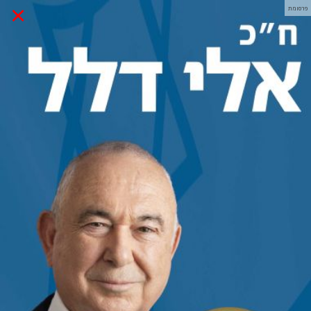
×
פרסומת