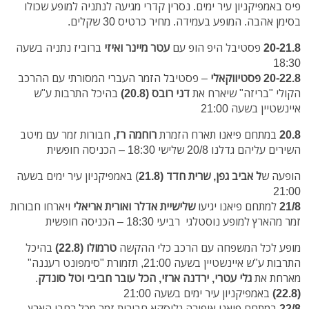
פיס באמפיקניון עיר ימים. נסרין קדרי מגיעה לנתניה למופע שכולו
בסימן אהבה. המופע בעמידה. מחיר כרטיס 30 שקלים.
20-21.8
פסטיבל היפ הופ עם
עטר מיינר ואיזי
ברוביז נתניה בשעה
18:30
20-22.8 פסטיווקאלי
– פסטיבל הזמר העברי המסורתי עם ההרכב
הקולי "בריזה" שיארח את
דני רובס (20.8)
בהיכל התרבות ע"ש
איינשטיין בשעה 21:00
20.8
במתחם פיאנו תארח הזמרת
רוחמה רז,
חבורות זמר עם מיטב
השירים עליהם גדלנו 20/8 שלישי 18:30 – הכניסה חופשית
הופעה ש
ל אביב גפן, שרית חדד (21.8
) באמפיקניון עיר ימים בשעה
21:00
21/8
למתחם פיאנו יגיעו
שלישיית אדלר ואורית אריאלי
ויארחו חבורות
זמר מהארץ למופע נוסטלגי רביעי 18:30 – הכניסה חופשית
מופע לכל המשפחה עם הרכב כלי ההקשה
טרמולו (22.8)
בהיכל
התרבות ע"ש איינשטיין בשעה 21:00, תזמורת "סימפונט רעננה"
מארחת את
גלי עטרי, ירדנה ארזי, הכל עובר חביבי וטל סונדק
.
(22.8)
באמפיקניון עיר ימים בשעה 21:00
22/8
במתחם פיאנו אופירה גלוסקא חבורות זמר מכל רחבי הארץ