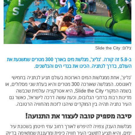
צילום: Slide the City
ב-5.8 זה קורה. 'גליצ', מגלשת מים באורך 300 מטרים שמשגעת את
העולם, בדרך לנתניה. הכינו את בגדי הים והגלשנים.
'גליצ', אחת ממגלשות המים הארוכות בעולם תגיע לנתניה בחמישי
לאוגוסט. המגלשה שאורכה 300 מטרים והיא בעלת שני מסלולים, או
בשמה המקורי Slide the City, היא אטרקציה עולמית שכבשה
מדינות רבות ברחבי הגלובוס, וכעת עושה דרכה לישראל, כאשר גם
העיר נתניה תהיה בין המוקדים שיהנו לזכות מהחוויה הרטובה.
סיבה מספיק טובה לעצור את התנועה!
מגלשות הענק צפויה להיפרש לאורך רחוב עוזי חיטמן בשכונת עיר
ימים, והיא תציע לתושבי העיר חוויה כיפית ומרעננת שמתאימה בדיוק