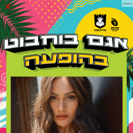
×
פרסומת