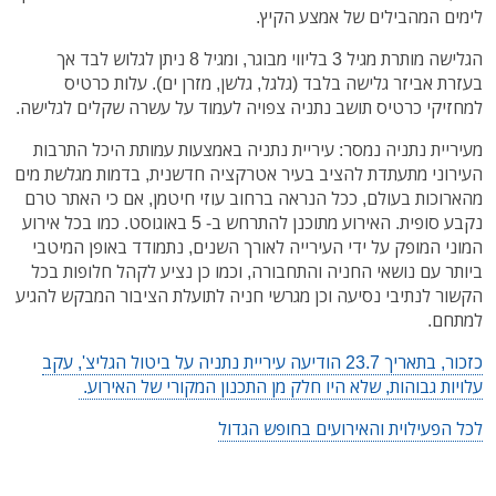
לימים המהבילים של אמצע הקיץ.
הגלישה מותרת מגיל 3 בליווי מבוגר, ומגיל 8 ניתן לגלוש לבד אך
בעזרת אביזר גלישה בלבד (גלגל, גלשן, מזרן ים). עלות כרטיס
למחזיקי כרטיס תושב נתניה צפויה לעמוד על עשרה שקלים לגלישה.
מעיריית נתניה נמסר: עיריית נתניה באמצעות עמותת היכל התרבות
העירוני מתעתדת להציב בעיר אטרקציה חדשנית, בדמות מגלשת מים
מהארוכות בעולם, ככל הנראה ברחוב עוזי חיטמן, אם כי האתר טרם
נקבע סופית. האירוע מתוכנן להתרחש ב- 5 באוגוסט. כמו בכל אירוע
המוני המופק על ידי העירייה לאורך השנים, נתמודד באופן המיטבי
ביותר עם נושאי החניה והתחבורה, וכמו כן נציע לקהל חלופות בכל
הקשור לנתיבי נסיעה וכן מגרשי חניה לתועלת הציבור המבקש להגיע
למתחם.
כזכור, בתאריך 23.7 הודיעה עיריית נתניה על ביטול הגליצ', עקב
עלויות גבוהות, שלא היו חלק מן התכנון המקורי של האירוע.
לכל הפעילוית והאירועים בחופש הגדול