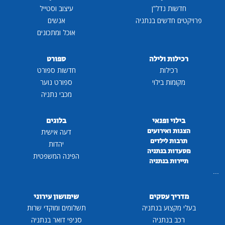
חדשות נדל"ן
עיצוב וסטייל
פרויקטים חדשים בנתניה
אנשים
אוכל ומתכונים
רכילות ולילה
ספורט
רכילות
חדשות ספורט
מקומות בילוי
ספורט נוער
מכבי נתניה
בילוי ופנאי
בלוגים
הצגות ואירועים
דעה אישית
תרבות לילדים
יהדות
מסעדות בנתניה
הפינה המשפטית
תיירות בנתניה
...
מדריך עסקים
שימושון עירוני
בעלי מקצוע בנתניה
תשלומים ומוקדי שרות
רכב בנתניה
סניפי דואר בנתניה