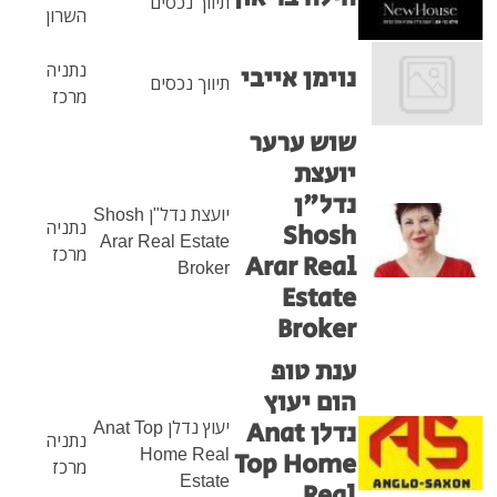
תיווך נכסים
השרון
נתניה
ימן אייבי
תיווך נכסים
מרכז
ש ערער
עצת
ל"ן
יועצת נדל"ן Shosh
נתניה
Shos
Arar Real Estate
מרכז
Arar Re
Broker
Esta
Brok
ת טופ
ם יעוץ
נדלן Anat
יעוץ נדלן Anat Top
נתניה
Home Real
Top Hom
מרכז
Estate
Re