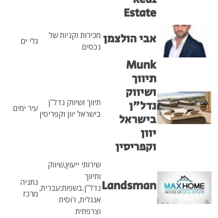
Esta
מכירות וקניות של
י הולצמן
גלי ים
נכסים
Mun
ווך
יווק
תיווך ושיווק נדל"ן
ל"ן
עיר ימים
בישראל יוון וקפריסין
שראל
ון
פריסין
שירותי ייעוץ,שיווק
ותיווך
נתניה
Landsma
נדל"ן.בשפות:עברית,
מרכז
אנגלית, רוסית
וצרפתית