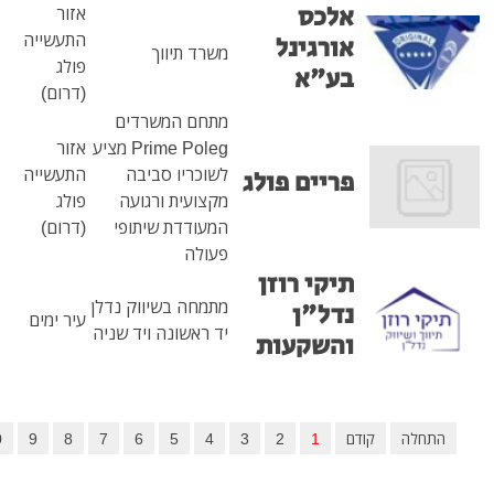
כס
אזור
התעשייה
רגינל
משרד תיווך
פולג
ע"א
(דרום)
מתחם המשרדים
Prime Poleg מציע
אזור
לשוכריו סביבה
התעשייה
יים פולג
מקצועית ורגועה
פולג
המעודדת שיתופי
(דרום)
פעולה
קי רוזן
מתמחה בשיווק נדלן
ל"ן
עיר ימים
יד ראשונה ויד שניה
שקעות
1
2
3
4
5
6
7
8
9
10
הבא
סיום