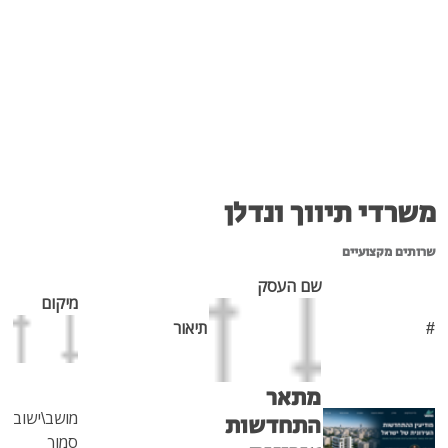
 ונדלן
 העסק
מיקום
תיאור
תאר
מושב\ישוב
תחדשות
סמוך