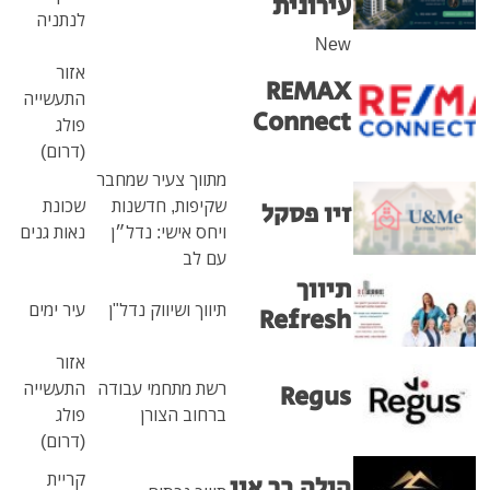
רונית
לנתניה
N
אזור
REMA
התעשייה
Conne
פולג
(דרום)
מתווך צעיר שמחבר
שקיפות, חדשנות
שכונת
ו פסקל
ויחס אישי: נדל״ן
נאות גנים
עם לב
ווך
תיווך ושיווק נדל"ן
עיר ימים
Refre
אזור
רשת מתחמי עבודה
התעשייה
Regu
ברחוב הצורן
פולג
(דרום)
קריית
לה בר און