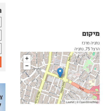
ח
מיקום
נתניה מרכז
הרצל 75, נתניה
+
−
Leaflet
| ©
OpenStreetMap