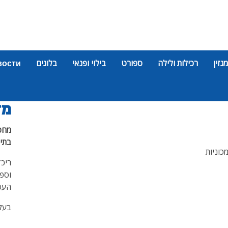
מגזין
רכילות ולילה
ספורט
בילוי ופנאי
בלוגים
вости
מד
מחפ
בתי
כוניות
ריכז
וספק
העס
בעל