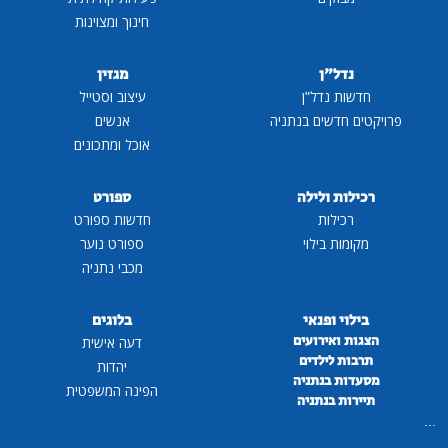
חינוך ומצוינות
נדל"ן
מגזין
חדשות נדל"ן
עיצוב וסטייל
פרויקטים חדשים בנתניה
אנשים
אוכל ומתכונים
רכילות ולילה
ספורט
רכילות
חדשות ספורט
מקומות בילוי
ספורט נוער
מכבי נתניה
בילוי ופנאי
בלוגים
הצגות ואירועים
דעה אישית
תרבות לילדים
יהדות
מסעדות בנתניה
הפינה המשפטית
תיירות בנתניה
...