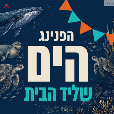
×
פרסומת