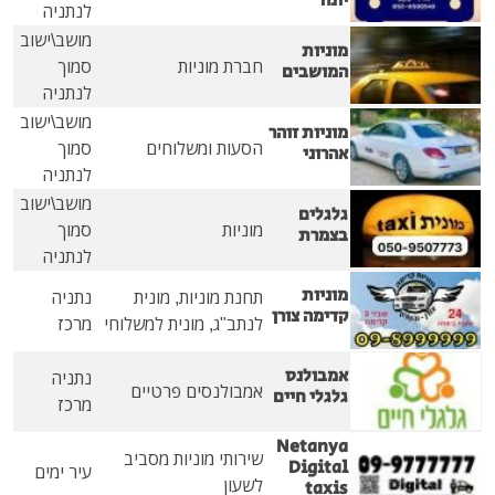
יונה
לנתניה
מושב\ישוב
מוניות
חברת מוניות
סמוך
המושבים
לנתניה
מושב\ישוב
מוניות זוהר
הסעות ומשלוחים
סמוך
אהרוני
לנתניה
מושב\ישוב
גלגלים
מוניות
סמוך
בצמרת
לנתניה
מוניות
תחנת מוניות, מונית
נתניה
קדימה צורן
לנתב"ג, מונית למשלוחי
מרכז
אמבולנס
נתניה
אמבולנסים פרטיים
גלגלי חיים
מרכז
Netanya
שירותי מוניות מסביב
Digital
עיר ימים
לשעון
taxis