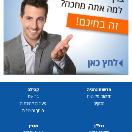
חדשות נתניה
קהילה
חדשות מקומיות
בריאות
מבזקים
פעילות קהילתית
חינוך ומצוינות
נדל"ן
מגזין