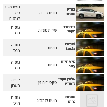
מושב\ישוב
בוריס
מונית גדולה
סמוך
מונית
לנתניה
דוד חדד
נתניה
שירות מוניות
טקסי
מרכז
Israel
נתניה
מוניות
taxis
מרכז
נוי מוניות
נתניה
מוניות
noy
מרכז
אלידן טקסי
קריית
טקסי לימוזין
לימוזין
השרון
מוניות
נתניה
מונית לנתב"ג
נחום
מרכז