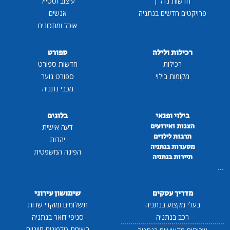
חדשות נדל"ן
עיצוב וסטייל
קטים חדשים בנתניה
אנשים
אוכל ומתכונים
רכילות ולילה
ספורט
רכילות
חדשות ספורט
מקומות בילוי
ספורט נוער
מכבי נתניה
בילוי ופנאי
בלוגים
הצגות ואירועים
דעה אישית
תרבות לילדים
יהדות
מסעדות בנתניה
הפינה המשפטית
תיירות בנתניה
מדריך עסקים
שימושון עירוני
לי מקצוע בנתניה
תשלומים ומוקדי שרות
רכב בנתניה
סניפי דואר בנתניה
רשימת טלפונים חיוניים