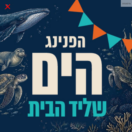
×
פרסומת