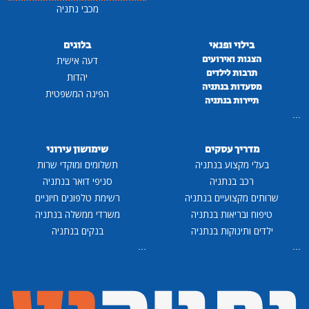
מכבי נתניה
בילוי ופנאי
בלוגים
הצגות ואירועים
דעה אישית
תרבות לילדים
יהדות
מסעדות בנתניה
הפינה המשפטית
תיירות בנתניה
...
מדריך עסקים
שימושון עירוני
בעלי מקצוע בנתניה
תשלומים ומוקדי שרות
רכב בנתניה
סניפי דואר בנתניה
שרותים מקצועיים בנתניה
רשימת טלפונים חיוניים
טיפוח ובריאות בנתניה
משרדי ממשלה בנתניה
ילדים ותינוקות בנתניה
בנקים בנתניה
...
...