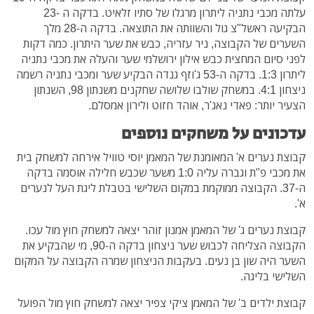
עלתה מכבי נתניה ליתרון מרגלו של סתיו זלאיט. בדקה ה -23
הבקיעה ראשל"צ גול והשוותה את התוצאה. בדקה ה-28 מלך
השערים של הקבוצה, ניר עזריה, כבש את שער היתרון. כמה דקות
לפני סיום המחצית כבש אילון ירושלמי שער והעלה את מכבי נתניה
ליתרון 1:3. בדקה ה-53 ג'וזף גנדה הבקיע שער ומכבי נתניה רשמה
ניצחון 4:1. במשחק שולבו שלושה שחקנים משנתון 98, השנתון
הצעיר יותר: פאדי נאג'ר, אוהד חזוט ולירון אמסלם.
עדכונים על משחקים נוספים
קבוצת נערים א' המאומנת של המאמן יוסי טוויל אירחה למשחק בית
את מכבי פ"ת וגברה עליה 1:0 משער שכבש חלילה אוסמה בדקה
ה-37. הקבוצה ממוקמת במקום השלישי בטבלת ליגת העל לנערים
א'.
קבוצת נערים ג' של המאמן אמנון זוהר יצאה למשחק חוץ מול עכו.
הקבוצה הצליחה לכבוש שער ניצחון בדקה ה-90, מי שהבקיע את
השער היה שון בן נעים. בעקבות הניצחון שמרה הקבוצה על המקום
השלישי בליגה.
קבוצת ילדים ב' של המאמן ציקי צפיר יצאה למשחק חוץ מול הפועל