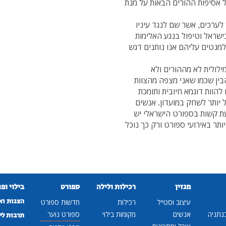
ל אסיפות ההורים הבאות על מנת
 לערכים, אשר שם לנגד עיניו
בישראל וטיפול בנגע האלימות
מנטים עליהם אנו נותנים דגש
מילולית לא מההורים ולא
ין שכמו שאני מצפה מהצוות
הוות דוגמא חיובית ותומכת
ל יותר לשחק במועדון. אנשים
עת קשות בספורט הישראלי יש
יותר באירועי ספורט ורק כך נוכל
מגזין
רכילות ולילה
ספורט
בילוי ופ
הצגות וא
עיצוב וסטייל
רכילות
חדשות ספורט
נתניה
אנשים
מקומות בילוי
ספורט נוער
תרבות לי