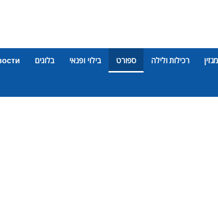
מגזין
רכילות ולילה
ספורט
בילוי ופנאי
בלוגים
вости