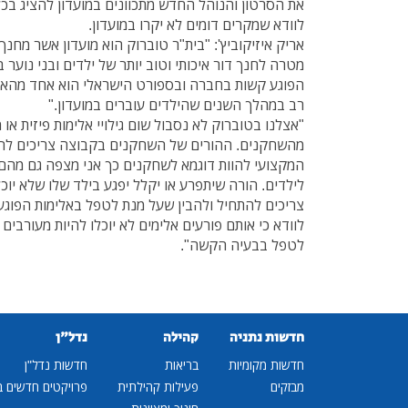
את הסרטון והנוהל החדש מתכוונים במועדון להציג בכ
לוודא שמקרים דומים לא יקרו במועדון.
אריק איזיקוביץ': "בית"ר טוברוק הוא מועדון אשר מחנך
מטרה לחנך דור איכותי וטוב יותר של ילדים ובני נוער 
הפוגע קשות בחברה ובספורט הישראלי הוא אחד מהאל
רב במהלך השנים שהילדים עוברים במועדון."
"אצלנו בטוברוק לא נסבול שום גילויי אלימות פיזית או 
מהשחקנים. ההורים של השחקנים בקבוצה צריכים להב
המקצועי להוות דוגמא לשחקנים כך אני מצפה גם מהם ל
לילדים. הורה שיתפרע או יקלל יפגע בילד שלו שלא יוכ
צריכים להתחיל ולהבין שעל מנת לטפל באלימות הפוג
לוודא כי אותם פורעים אלימים לא יוכלו להיות מעורבים 
לטפל בבעיה הקשה".
חדשות נתניה
קהילה
נדל"ן
חדשות מקומיות
בריאות
חדשות נדל"ן
מבזקים
פעילות קהילתית
פרויקטים חדשים ב