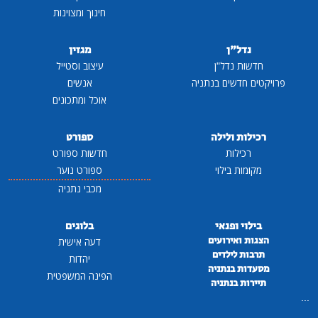
חינוך ומצוינות
נדל"ן
מגזין
חדשות נדל"ן
עיצוב וסטייל
פרויקטים חדשים בנתניה
אנשים
אוכל ומתכונים
רכילות ולילה
ספורט
רכילות
חדשות ספורט
מקומות בילוי
ספורט נוער
מכבי נתניה
בילוי ופנאי
בלוגים
הצגות ואירועים
דעה אישית
תרבות לילדים
יהדות
מסעדות בנתניה
הפינה המשפטית
תיירות בנתניה
...