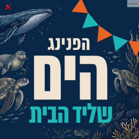
×
פרסומת