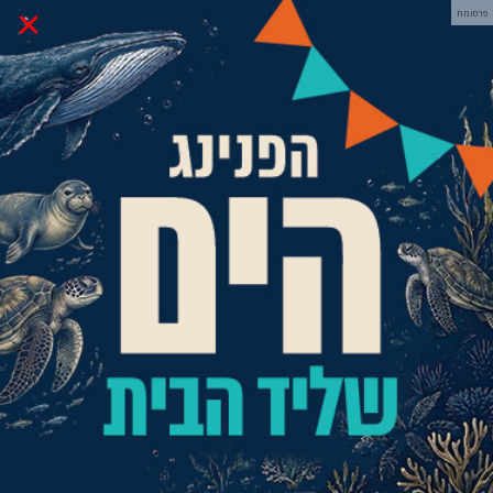
×
פרסומת