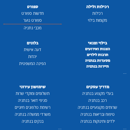
רכילות ולילה
ספורט
רכילות
חדשות ספורט
מקומות בילוי
ספורט נוער
מכבי נתניה
בילוי ופנאי
בלוגים
הצגות ואירועים
דעה אישית
תרבות לילדים
יהדות
מסעדות בנתניה
הפינה המשפטית
תיירות בנתניה
...
מדריך עסקים
שימושון עירוני
בעלי מקצוע בנתניה
תשלומים ומוקדי שרות
רכב בנתניה
סניפי דואר בנתניה
שרותים מקצועיים בנתניה
רשימת טלפונים חיוניים
טיפוח ובריאות בנתניה
משרדי ממשלה בנתניה
ילדים ותינוקות בנתניה
בנקים בנתניה
...
...