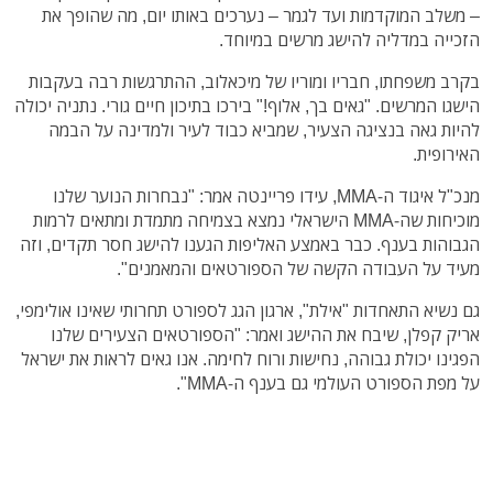
– משלב המוקדמות ועד לגמר – נערכים באותו יום, מה שהופך את
הזכייה במדליה להישג מרשים במיוחד.
בקרב משפחתו, חבריו ומוריו של מיכאלוב, ההתרגשות רבה בעקבות
הישגו המרשים. "גאים בך, אלוף!" בירכו בתיכון חיים גורי. נתניה יכולה
להיות גאה בנציגה הצעיר, שמביא כבוד לעיר ולמדינה על הבמה
האירופית.
מנכ"ל איגוד ה-MMA, עידו פריינטה אמר: "נבחרות הנוער שלנו
מוכיחות שה-MMA הישראלי נמצא בצמיחה מתמדת ומתאים לרמות
הגבוהות בענף. כבר באמצע האליפות הגענו להישג חסר תקדים, וזה
מעיד על העבודה הקשה של הספורטאים והמאמנים".
גם נשיא התאחדות "אילת", ארגון הגג לספורט תחרותי שאינו אולימפי,
אריק קפלן, שיבח את ההישג ואמר: "הספורטאים הצעירים שלנו
הפגינו יכולת גבוהה, נחישות ורוח לחימה. אנו גאים לראות את ישראל
על מפת הספורט העולמי גם בענף ה-MMA".