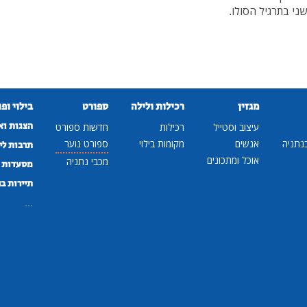
י בתרגיל הסולו.
מגזין
רכילות ולילה
ספורט
בילוי ופ
הצגות וא
עיצוב וסטייל
רכילות
חדשות ספורט
נתניה
אנשים
מקומות בילוי
ספורט נוער
תרבות לי
אוכל ומתכונים
מכבי נתניה
מסעדות ב
תיירות ב
...