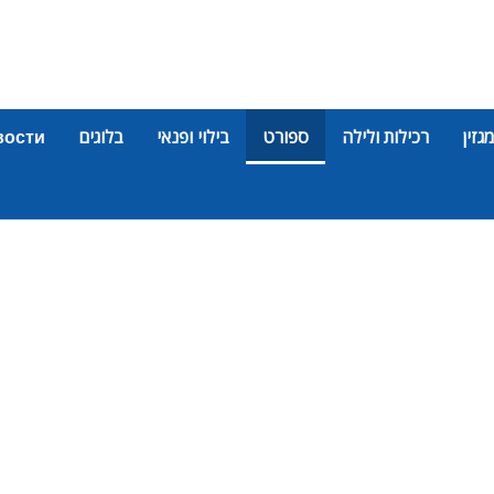
מגזין
רכילות ולילה
ספורט
בילוי ופנאי
בלוגים
вости