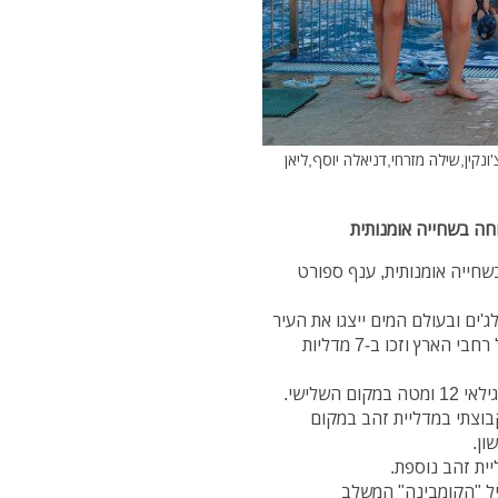
נקין,שילה מזרחי,דניאלה יוסף,ליאן
חייה אומנותית, ענף ספורט
'ים ובעולם המים ייצגו את העיר
נתניה בתחרות שכללה למעלה מ- 300 ספורטאיות מכל רחבי הארץ וזכו ב-7 מדליות
 השלישי.
בתרגיל הקבוצתי במדליית זהב במקום
ון.
ל "הקומבינה" המשלב