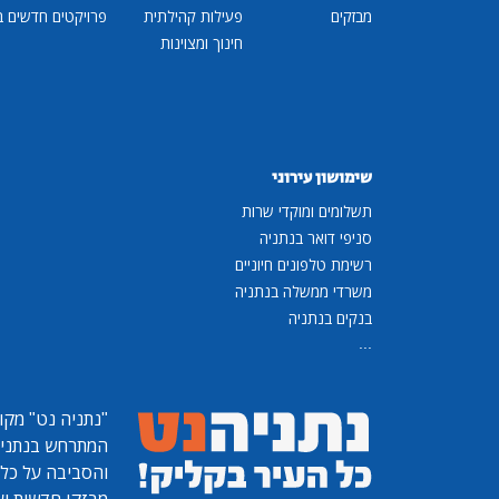
מבזקים
פעילות קהילתית
פרויקטים חדשים ב
חינוך ומצוינות
שימושון עירוני
תשלומים ומוקדי שרות
סניפי דואר בנתניה
רשימת טלפונים חיוניים
משרדי ממשלה בנתניה
בנקים בנתניה
...
"נתניה נט"
מקומ
המתרחש בנתניה, 
והסביבה על כל ר
מבזקי חדשות ועו