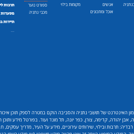
נתניה
אנשים
מקומות בילוי
ספורט נוער
תרבות לי
אוכל ומתכונים
מכבי נתניה
מסעדות ב
תיירות ב
...
ון האינטרנט של תושבי נתניה והסביבה הוקם במטרה לספק תוכן איכותי 
אבן יהודה, קדימה, צורן, כפר יונה, תל מונד ועוד. בפורטל מידע ותוכן
בדיה: תרבות ובילוי, שירותים עירוניים, מידע על העיר, מדריך עסקים, ח
ד. המידע המופיע באתר זה אינו מהווה מידע משפטי ו/או מידע רשמי הנית