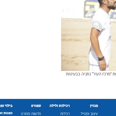
 “מרכז העיר” נתניה בבעיטות
מגזין
רכילות ולילה
ספורט
בילוי ופ
הצגות וא
עיצוב וסטייל
רכילות
חדשות ספורט