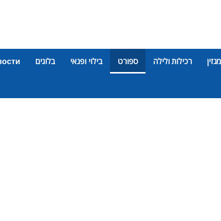
מגזין
רכילות ולילה
ספורט
בילוי ופנאי
בלוגים
вости