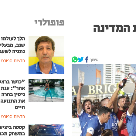
פופולרי
 המדינה
הלך לעולמו 
שגב, מבעלי 
נתניה לשעב
שיתוף
חדשות ספורט
"כושר ברא
אחר": ענת 
גיסין בחרה 
את התנועה 
חיים
חדשות ספורט
קטטה ביציע
במשחק מכב