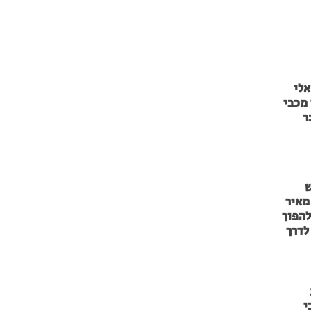
אלי
מכבי
ר
ש
מאיר
להפוך
לדרך
י