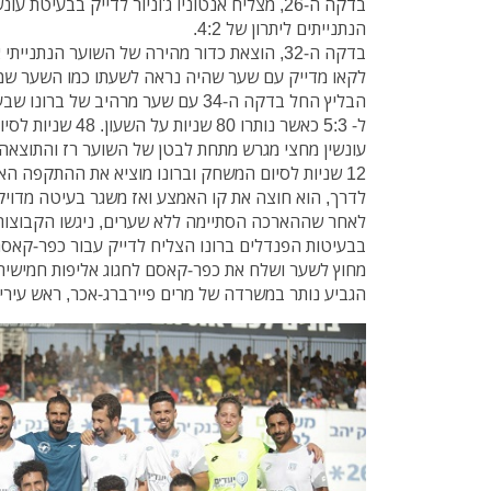
בדקה ה-26, מצליח אנטוניו ג'וניור לדייק בבעיטת
הנתנייתים ליתרון של 4:2.
בדקה ה-32, הוצאת כדור מהירה של השוער הנתניי
לקאו מדייק עם שער שהיה נראה לשעתו כמו השער שמב
הבליץ החל בדקה ה-34 עם שער מרהיב ש
ל- 5:3 כאשר נותרו 80
עונשין מחצי מגרש מתחת לבטן של השוער רז והתוצאה כבר
12 שניות לסיום המשחק וברונו מוציא את ההתקפה 
לדרך, הוא חוצה את קו האמצע ואז משגר בעיטה מדויק
לאחר שההארכה הסתיימה ללא שערים, ניגשו הקבוצות
בבעיטות הפנדלים ברונו הצליח לדייק עבור כפר-קאס
מחוץ לשער ושלח את כפר-קאסם לחגוג אליפות חמישית
הגביע נותר במשרדה של מרים פיירברג-אכר, ראש עיריי