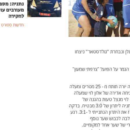
נתניה: מספ
מעורבים עוכ
לחקירה
חדשות ספורט
ולן ונבחרת "גולדסטאר" ניצחו
הגמר על הפועל "צרפתי שמעון"
המשחק נפתח בסערה וכבר בדקה השלישית דה סילבה יורה תותח מ - 25 מטרים ומעלה
יחה אדירה של אלון לוי שמעלה
ם ליתרון מבטיח של 2:0. בדקה ה-17 אלון לוי מנצל טעות בהגנה של
כפר-קאסם ושולח בעיטה מדויקת לפינה שמעלה את נתניה ליתרון של 3:0 מבטיח. בדקה
ה-18 מצליח סאמח מרעאב לדייק בבעיטת עונשין ולקזז את היתרון הנתנייתי ל -3:1. רגע
לבה לכבוש שער נוסף
י של שער אחד למקומיים.