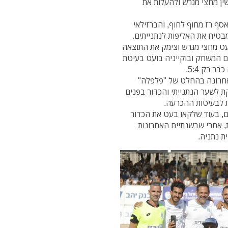
 עונשין מחצי מגרש ולהעלות את
תי אסף רז מחוף לחוף, והברזילאי
טיח את האליפות לנתנייתים.
ל ברונו שבעט מחצי מגרש וצימק את התוצאה
 שניות על השעון. 48 שניות לסיום המשחק ובוקייניה בועט בעיטת
 רק 5:4.
האחרונה בהחלט של "פלפלה"
ת לשער הנתנייתי והכדור בפנים
 לבעיטות ההכרעה.
ם, בעוד שלקאו בעט את הכדור
, אחרי שבשנתיים האחרונות
ת נתניה.