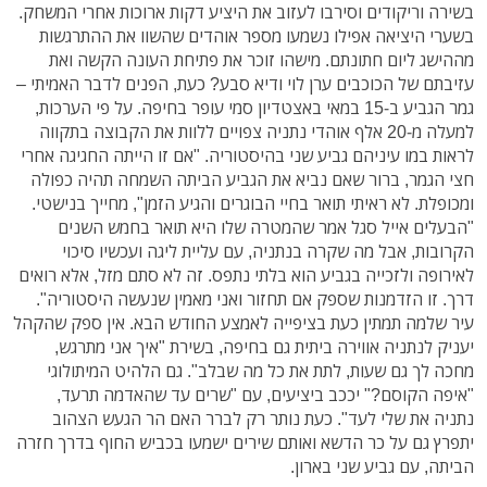
בשירה וריקודים וסירבו לעזוב את היציע דקות ארוכות אחרי המשחק.
בשערי היציאה אפילו נשמעו מספר אוהדים שהשוו את ההתרגשות
מההישג ליום חתונתם. מישהו זוכר את פתיחת העונה הקשה ואת
עזיבתם של הכוכבים ערן לוי ודיא סבע? כעת, הפנים לדבר האמיתי –
גמר הגביע ב-15 במאי באצטדיון סמי עופר בחיפה. על פי הערכות,
למעלה מ-20 אלף אוהדי נתניה צפויים ללוות את הקבוצה בתקווה
לראות במו עיניהם גביע שני בהיסטוריה. "אם זו הייתה החגיגה אחרי
חצי הגמר, ברור שאם נביא את הגביע הביתה השמחה תהיה כפולה
ומכופלת. לא ראיתי תואר בחיי הבוגרים והגיע הזמן", מחייך בנישטי.
"הבעלים אייל סגל אמר שהמטרה שלו היא תואר בחמש השנים
הקרובות, אבל מה שקרה בנתניה, עם עליית ליגה ועכשיו סיכוי
לאירופה ולזכייה בגביע הוא בלתי נתפס. זה לא סתם מזל, אלא רואים
דרך. זו הזדמנות שספק אם תחזור ואני מאמין שנעשה היסטוריה".
עיר שלמה תמתין כעת בציפייה לאמצע החודש הבא. אין ספק שהקהל
יעניק לנתניה אווירה ביתית גם בחיפה, בשירת "איך אני מתרגש,
מחכה לך גם שעות, לתת את כל מה שבלב". גם הלהיט המיתולוגי
"איפה הקוסם?" יככב ביציעים, עם "שרים עד שהאדמה תרעד,
נתניה את שלי לעד". כעת נותר רק לברר האם הר הגעש הצהוב
יתפרץ גם על כר הדשא ואותם שירים ישמעו בכביש החוף בדרך חזרה
הביתה, עם גביע שני בארון.