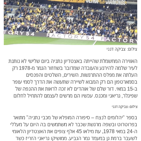
צילום: צביקה דגני
האווירה המחשמלת שהייתה באצטדיון נתניה ביום שלישי לא נותנת
לעיר שלמה להירגע והעובדה שמדובר בשחזור הגמר מ-1978 רק
העלתה את מפלס ההתרגשות. השירים, השלטים והפנסים
בסמארטפון הם רק המבוא לשיירה שתעשה את הדרך לסמי עופר
ב-15 במאי. דור שלם של אוהדים לא זכה לראות את ההנפה של
שפיגלר, גריאני ומכנס. עכשיו הם מרשים לעצמם להתחיל לחלום
צילום: צביקה דגני
בספר "יהלומים לנצח – סיפורה המופלא של מכבי נתניה" מתואר
בפרוטרוט ובשפה מרגשת שכבר לא משתמשים בה היום על מעללי
ה-24 במאי 1978, עת מילאו 45 אלף צופים את האצטדיון הלאומי
לשעבר ברמת גן במעמד גמר הגביע. ממושיקו גריאני הזריז כשד