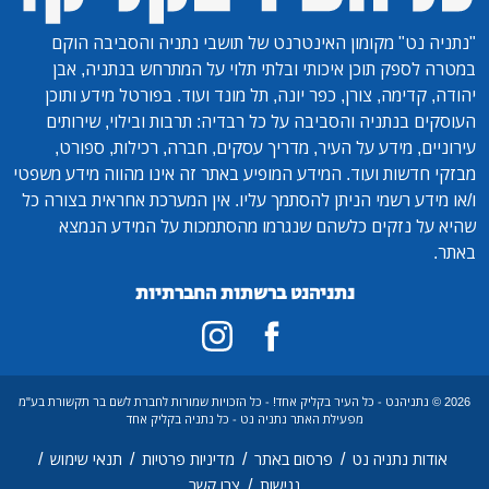
"נתניה נט"
מקומון האינטרנט של תושבי נתניה והסביבה הוקם
במטרה לספק תוכן איכותי ובלתי תלוי על המתרחש בנתניה, אבן
יהודה, קדימה, צורן, כפר יונה, תל מונד ועוד. בפורטל מידע ותוכן
העוסקים בנתניה והסביבה על כל רבדיה: תרבות ובילוי, שירותים
עירוניים, מידע על העיר, מדריך עסקים, חברה, רכילות, ספורט,
מבזקי חדשות ועוד. המידע המופיע באתר זה אינו מהווה מידע משפטי
ו/או מידע רשמי הניתן להסתמך עליו. אין המערכת אחראית בצורה כל
שהיא על נזקים כלשהם שנגרמו מהסתמכות על המידע הנמצא
באתר.
נתניהנט ברשתות החברתיות
2026 © נתניהנט - כל העיר בקליק אחד! - כל הזכויות שמורות לחברת לשם בר תקשורת בע"מ
מפעילת האתר נתניה נט - כל נתניה בקליק אחד
/
/
/
/
אודות נתניה נט
פרסום באתר
מדיניות פרטיות
תנאי שימוש
/
נגישות
צרו קשר