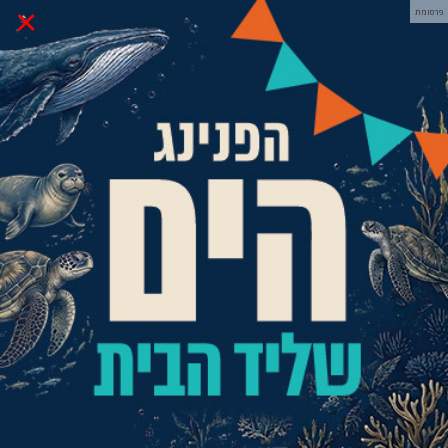
×
פרסומת