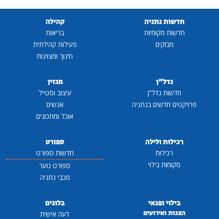
חדשות נתניה
קהילה
חדשות מקומיות
בריאות
מבזקים
פעילות קהילתית
חינוך ומצוינות
נדל"ן
מגזין
חדשות נדל"ן
עיצוב וסטייל
פרויקטים חדשים בנתניה
אנשים
אוכל ומתכונים
רכילות ולילה
ספורט
רכילות
חדשות ספורט
מקומות בילוי
ספורט נוער
מכבי נתניה
בילוי ופנאי
בלוגים
הצגות ואירועים
דעה אישית