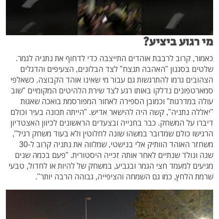
מי רגוע ביציע?
כאמור, קרוב לרבבת אוהדים התייצבה כדי לדחוף את נתניה לגמר.
שלטים בסגנון "האהבה תנצח" לצד הבלונים, הצעיפים והדגלים
הצהובים גרמו להתרגשות גם עבור מי שאינו אוהד הקבוצה. כשאלפי
סמארטפונים נדלקו באותו רגע לצד שירת הלהיטים המקומיים "שוב
עולה במדרגות" וכמובן הספירה לאחור המפורסמת בואכה שאגות
"יאללה נתניה", קשה היה להישאר אדיש. "הייתה תכונה בעיר וכולם
דיברו על המשחק. כבר בחנייה ובצעדים הראשונים לכיוון האצטדיון
הרגישו כולם שמדובר במשהו שונה לחלוטין ולא בעוד משחק רגיל",
משחזר האוהד הוותיק אלי בנישטי, שמלווה את נתניה קרוב ל-30
שנה ונולד שנתיים לאחר אותה זכייה היסטורית. "פעם בכמה שנים
מגיעים למעמד חצי הגמר ובגביע, במשחק של להיות או לחדול, טבעי
שרמת הלחץ, כמו גם השמחה והציפייה, גבוהה הרבה יותר".