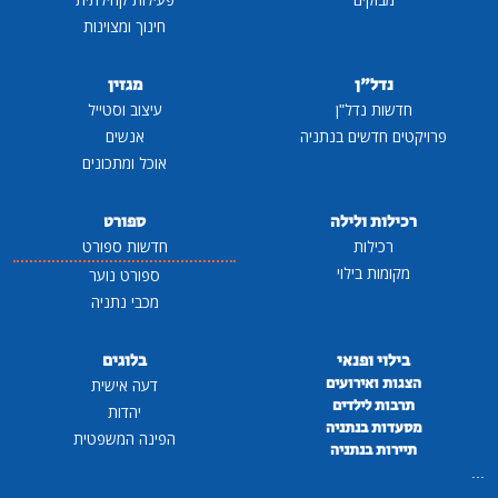
חינוך ומצוינות
נדל"ן
מגזין
חדשות נדל"ן
עיצוב וסטייל
פרויקטים חדשים בנתניה
אנשים
אוכל ומתכונים
רכילות ולילה
ספורט
רכילות
חדשות ספורט
מקומות בילוי
ספורט נוער
מכבי נתניה
בילוי ופנאי
בלוגים
הצגות ואירועים
דעה אישית
תרבות לילדים
יהדות
מסעדות בנתניה
הפינה המשפטית
תיירות בנתניה
...