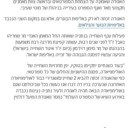
האגודה שאמונה על הצמחת הספורטאים ובראשה צוות מאמנים
מקצועי מאד ואגף הספורט בעירייה בניהולו של מוטי שעיבי.
האגודה זכתה לא רק באליפות הבוגרים, אלא גם במקום השני הנכבד
באליפויות הנוער והגילאים
.
פעילות ענף השחייה בנתניה שאותה החל המאמן האגדי מר שמריהו
נאבל ז"ל לפני שנים רבות, עשתה קפיצת מדרגה רבת משמעות
בהנהגתו של מר סימון דוידסון (כיום יו"ר איגוד השחייה בישראל)
והגיעה עכשיו לפסגה הגבוהה של זכייה באליפות ישראל.
"בעוד כשנתיים יתקיימו בטוקיו, יפן תחרויות השחייה של
האולימפיאדה, פסגת ההישגיות והחלום של כל ספורטאי.
כפי שהאגודה זכתה להביא 2 שחיינים/שגרירי כבוד לאולימפיאדה
האחרונה שנערכה בריו דה ז'נרו אנו נעשה ככל שביכולתנו שגם
באולימפיאדה הבאה תהיה לאגודה ולעיר נתניה נציגות נכבדה
באירוע השיא של הספורט העולמי" נמסר מאגודת הפועל דולפין