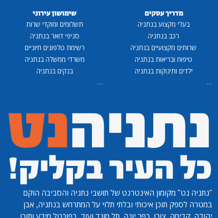
מדריך עסקים
שימושון עירוני
בעלי מקצוע בנתניה
תשלומים ומוקדי שרות
רכב בנתניה
סניפי דואר בנתניה
שרותים מקצועיים בנתניה
רשימת טלפונים חיוניים
טיפוח ובריאות בנתניה
משרדי ממשלה בנתניה
ילדים ותינוקות בנתניה
בנקים בנתניה
...
...
"נתניה נט"
מקומון האינטרנט של תושבי נתניה והסביבה הוקם
במטרה לספק תוכן איכותי ובלתי תלוי על המתרחש בנתניה, אבן
יהודה, קדימה, צורן, כפר יונה, תל מונד ועוד. בפורטל מידע ותוכן