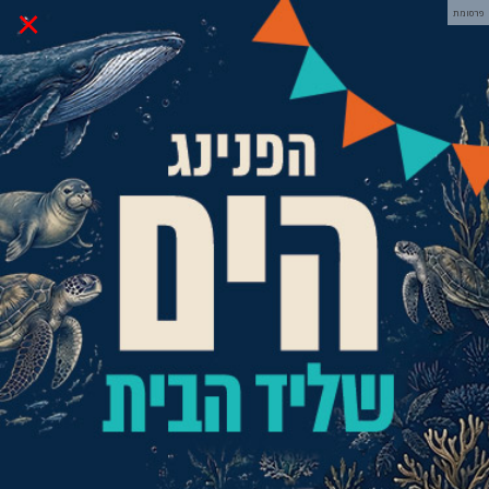
×
פרסומת