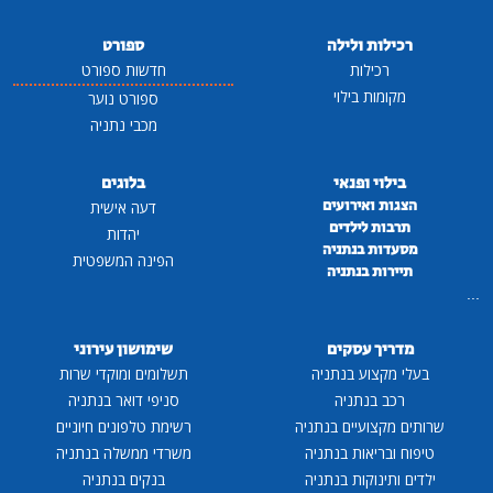
רכילות ולילה
ספורט
רכילות
חדשות ספורט
מקומות בילוי
ספורט נוער
מכבי נתניה
בילוי ופנאי
בלוגים
הצגות ואירועים
דעה אישית
תרבות לילדים
יהדות
מסעדות בנתניה
הפינה המשפטית
תיירות בנתניה
...
מדריך עסקים
שימושון עירוני
בעלי מקצוע בנתניה
תשלומים ומוקדי שרות
רכב בנתניה
סניפי דואר בנתניה
שרותים מקצועיים בנתניה
רשימת טלפונים חיוניים
טיפוח ובריאות בנתניה
משרדי ממשלה בנתניה
ילדים ותינוקות בנתניה
בנקים בנתניה