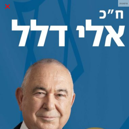
×
פרסומת