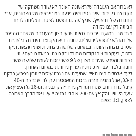
לא ברור אם העובדה שלראשונה העונה לא שודר משחקה של
הקבוצה בשידור ישיר בטלוויזיה פגעה במוטיבציה של הצהובים, אבל
החבורה של דראפיץ', שנקלעה גם הפעם לפיגור, הצליחה לחזור
הביתה רק עם נקודה.
מצד שני, במועדון יכולים להיות שבעי רצון מהעובדה שלאחר ההפסד
של רמה"ש להפועל ירושלים, נתניה היא הקבוצה היחידה בלאומית
שטרם נוצחה העונה, ובמאזנה שלושה ניצחונות ושתי תוצאות תיקו.
כזכור, בעקבות 9 הנקודות שהורדו לקבוצה, במאזנה כעת שתי
נקודות והפרש שערים מצוין של 9 שערי זכות לעומת שלושה שערי
חובה בלבד. עם זאת, נתניה עדיין מדורגת במקום האחרון.
ליעד אלמליח היה האיש שהעלה את נצרת עילית ליתרון מפתיע בדקה
ה-33, אבל נתניה חזרה בזכות המאסטרו ערן לוי, שבדקה ה-48
קיבל כדור רוחב שטוח ומדויק מדידייה קוגבניה, ומ-16 מ' הפציץ את
שער השוויון והקפיץ את 200 אוהדי נתניה שעשו את הדרך הארוכה
לצפון, 1:1 בסיום.