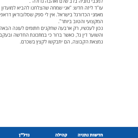
למכבי נתניה בלב שלם ואהבה גדולה".
עו"ד ליזה חדש: "אני שמחה שהצלחנו להביא למועדון
מאמני הכדורגל בישראל. אין לי ספק שסלובודאן דראפיץ'
המקצועי והטוב ביותר".
נכון לעכשיו, רק ארבעה שחקנים חתומים לעונה הבאה –
והשוער דין גל, כאשר ברור כי במתכונת החדשה ובעקב
נמצאת הקבוצה, הם יתבקשו לקצץ בשכרם.
חדשות נתניה
קהילה
נדל"ן