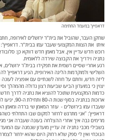
דראפיץ' במעמד החתימה
שחקן העבר, שהוביל את בית"ר ירושלים לאירופה, חתם 
איתו את הצוות המקצועי שעבר עמו בבית"ר. דראפיץ':
רוכש חדש עדיין אין, אבל מאמן חדש דווקא כן: סלובוד
נתניה וידריך את הקבוצה שירדה ללאומית.
רגע אחרי שסיים רשמית את תפקידו בבית"ר ירושלים, 
השלישי ולמוקדמות הליגה האירופית, הגיע דראפיץ' להב
ליזה חדש, וחתם על חוזה לשנתיים עם אופציה לעונה נ
יצוין כי במועדון הביעו שביעות רצון גדולה מהמהלך וסי
כדמות המקצועית שתוכל להוציא את נתניה לדרך חדשה
ארוכות בנתניה בס
שעבדו עמו בירושלים - עוזר המאמן שי ברדה ומאמן הכ
מרימים גבה איך אחרי ההצלחה בעונה שעברה אני מגיע
בשבילי מכבי נתניה זה עדיין מועדון שנמנה עם המועד
הנוכחי ואין לי ספק שלא רחוק היום שהוא יחזור לצמרת