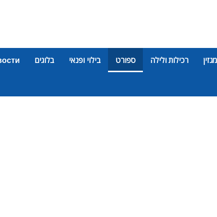
מגזין
רכילות ולילה
ספורט
בילוי ופנאי
בלוגים
вости