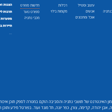
הצגות וא
עיצוב וסטייל
רכילות
חדשות ספורט
נתניה
אנשים
מקומות בילוי
ספורט נוער
תרבות לי
אוכל ומתכונים
מכבי נתניה
מסעדות ב
תיירות ב
...
ון האינטרנט של תושבי נתניה והסביבה הוקם במטרה לספק תוכן איכותי 
אבן יהודה, קדימה, צורן, כפר יונה, תל מונד ועוד. בפורטל מידע ותוכן