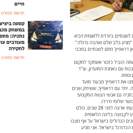
חיים
חדשות ספורט
קטטה ביציע
במשחק מכב
נתניה: מספ
לשנתיים ביורדת ללאומית ויביא
מעורבים עוכ
 "מגיע בלב שלם ואהבה גדולה"
לחקירה
אן דראפיץ' חתם לשנתיים במכבי
חדשות ספורט
אותה הוביל כזכור אשתקד למקום
נות עם נאמנת המועדון, עו"ד
וספת.
מנו את דראפיץ' מבעוד מועד
. יחד עם דראפיץ', ששיחק שנים
וף שנות ה-80 ותחילת ה-90, יגיעו לנתניה גם אנשי הצוות המקצועי
ושר שלומי ודרדו.
דראפיץ': "אני מתרגש לחזור למקום שבו התחלתי כשהגעתי ארצה לפני 28 שנים. כולם
 לקבוצה בליגה הלאומית.
ונים הגדולים בישראל על אף מצבו
 הכדורגל בישראל. אני מגיע