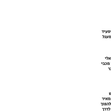
סעיד
מעגל
אלי
מכבי
ר
ש
מאיר
להפוך
לדרך