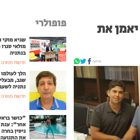
פופולרי
יאמן את
שגיא מוקי ו
מולאי סגרו 
בנתניה
שיתוף
חדשות ספורט
הלך לעולמו 
שגב, מבעלי 
נתניה לשעב
חדשות ספורט
"כושר ברא
אחר": ענת 
גיסין בחרה 
את התנועה 