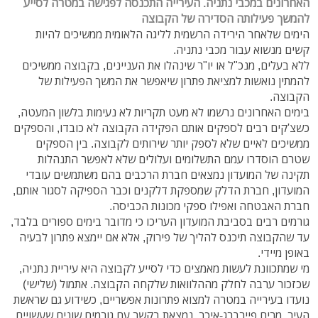
האחרונים במכבי נתניה. העירייה התכנסה לפגישה במטרה לסייע
להמשך פעילותה הסדירה של הקבוצה
הימים שלאחר הירידה הרשמית לליגה הלאומית ממשיכים להיות
קשים מנשוא עבור מכבי נתניה.
ללא בעלים, מנכ"ל או יו"ר שינהלו את העניינים, בקבוצה ממשיכים
להמתין נואשות למציאת פתרון שיאפשר את המשך הפעילות של
הקבוצה.
בימים האחרונים נרשמו לא מעט תקריות לא נעימות בלשון המעטה,
כשצ'קים רבים לספקים אותם הפקידה הקבוצה לא כובדו, והספקים
ממשיכים לאיים שלא לספק יותר שירותים לקבוצה. בין הספקים
שטרם הוסדרו עמם התשלומים ועלולים שלא לאפשר התנהלות
תקינה של המועדון נמצאים חברת הרכבים בהם משתמשים עובדי
המועדון, חברת הדלק שמספקת דלקנים וכבר הספיקה לסגור אותם,
חברת האבטחה ואפילו ספקי מכונות הכביסה.
גורמים רבים בסביבת המועדון העריכו כי מדובר בימים ספורים בלבד,
עד שהקבוצה תיכנס להליך של פירוק, אלא אם יימצא פתרון לבעיה
באופן מיידי.
מי שמתכוונת לעשות מאמצים כדי לסייע לקבוצה היא עיריית נתניה,
שכזכור ערבה לחלק מההלוואות שלקחה הקבוצה. אתמול (שלישי)
נועדו בעירייה במטרה למצוא פתרונות אפשריים, כשידוע גם שראשת
העיר, מרים פיירברג-איכר, נמצאת בקשר עם גורמים שונים שעשויים