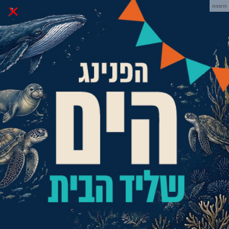
×
פרסומת