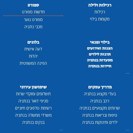
רכילות ולילה
ספורט
רכילות
חדשות ספורט
מקומות בילוי
ספורט נוער
מכבי נתניה
בילוי ופנאי
בלוגים
הצגות ואירועים
דעה אישית
תרבות לילדים
יהדות
מסעדות בנתניה
הפינה המשפטית
תיירות בנתניה
...
מדריך עסקים
שימושון עירוני
בעלי מקצוע בנתניה
תשלומים ומוקדי שרות
רכב בנתניה
סניפי דואר בנתניה
שרותים מקצועיים בנתניה
רשימת טלפונים חיוניים
טיפוח ובריאות בנתניה
משרדי ממשלה בנתניה
ילדים ותינוקות בנתניה
בנקים בנתניה
...
...