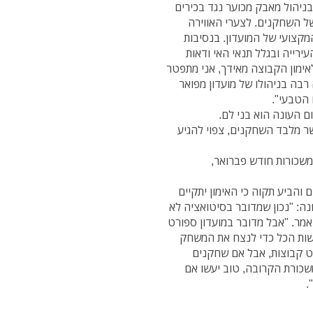
ניהול מאבק מכוער נגד בכירים
ל השחקנים. לצערי האווירה
מקצועי של המועדון. בנסיבות
ירייה ובגלל תנאי האי ודאות
ימון הקבוצה מאידך, אני מתפטר
 רבה בניהולו של מועדון מפואר
 הטבעי".
ום העונה הוא בני לם.
נקבע אימון לשעה 10 בבוקר, כאשר מלבד השחקנים, צפוי להגיע
משכורות חודש פברואר,
 והביע תקוה כי האימון יתקיים
ה: "נכון שמדובר בסיטואציה לא
אמר. "אבל מדובר במועדון ספורט
שות הכל כדי לנצח את המשחק
ט קבוצות, אבל אם שחקנים
שכורת הקרובה, טוב יעשו אם
ה".