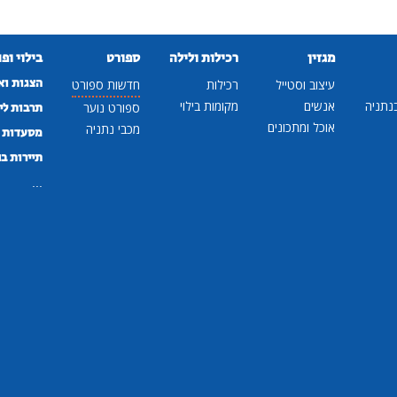
מגזין
רכילות ולילה
ספורט
בילוי ופ
הצגות וא
עיצוב וסטייל
רכילות
חדשות ספורט
נתניה
אנשים
מקומות בילוי
ספורט נוער
תרבות לי
אוכל ומתכונים
מכבי נתניה
מסעדות ב
תיירות ב
...