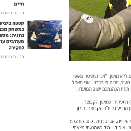
חיים
חדשות ספורט
קטטה ביציע
במשחק מכב
נתניה: מספ
מעורבים עוכ
לחקירה
חדשות ספורט
גם ללא מאמן. "אני מתפטר באופן
העיר, מרים פיירברג. "אני מאחל
 תחת הנהגתכם ישוב המועדון
) מתפקידו כמאמן הקבוצה.
דיע גם יו"ר הקבוצה, דורון
ירייה, אבי בן חמו, כתב קורצקי:
ון אוסידון. מיד כשהגעתי מצאתי