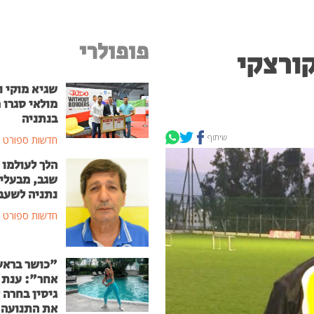
פופולרי
ורצקי
שגיא מוקי ו
מולאי סגרו 
בנתניה
שיתוף
חדשות ספורט
הלך לעולמו 
שגב, מבעלי 
נתניה לשעב
חדשות ספורט
"כושר ברא
אחר": ענת 
גיסין בחרה 
את התנועה 