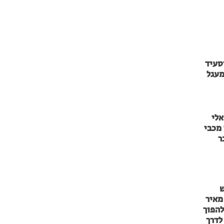
סעיד
מעגל
אלי
מכבי
ר
ש
מאיר
להפוך
לדרך