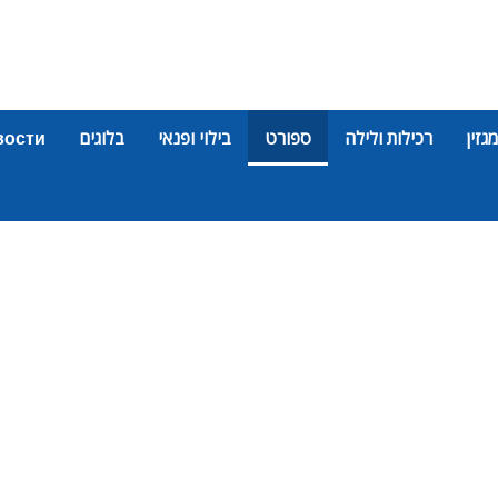
מגזין
רכילות ולילה
ספורט
בילוי ופנאי
בלוגים
вости