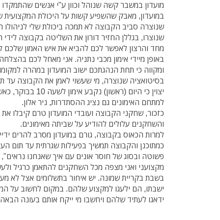
מועדון במשבר קשה שנוהל וכוון ע"י אנשים שהתמקדו ב
במועדון, מאבק שהשפיע קשות על היכולת המקצועית ש
שנוצרה סביב הקבוצה לא תמכה ביכולת שלי לניהולו ה
שנוצרו, בגללן החזיר דורון את השליטה בקבוצה לידי הע
מחד והרצון לאפשר לכם להביא את איש האמון שלכם לא
באופן מיידי אימון מכבי נתניה. אני מאחל לכם בהצלחה
ומקווה כי תחת הנהגתכם ישוב המועדון במהרה למקומו
בסיטואציה שנוצרה, מי שעשוי לאמן את הקבוצה עד ת
יצוין כי היום (ראשון) 
למתחם האימונים גם נציג ההסתדרות, ניר אלון.
כזכור, שחקני הקבוצה ועובדי המועדון טרם קיבלו את 
והשחקנים עלולים להודיע על שביתה מאימונים.
למרות הכאוס בקבוצה, גורם במועדון מסרב להרים ידיים
כמתוכנן והקבוצה תמשיך בפעילות שגרתית עד תום העונ
פשוטה ובסוג של חוסר אונים עם איך שאנחנו נראים", 
מקצועני ואני מצפה מכל השחקנים להתאמן כרגיל ולע
בשבת בקריית שמונה. יש איחור בתשלומים אצל לא מע
ישבתו, הם ילעגו למקצוע שלהם. במקום לחשוב על המ
ידאגו לעתיד שלהם ויחשבו מי ייקח אותם בעונה הבא