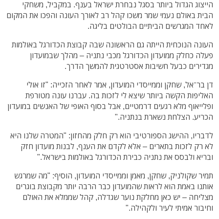
הייצוג הגדול ביותר בסגל נבחרת ישראל בענף. במקביל, משחקי
הבית באולם נעמי שמר משכו קהל רב לאורך העונה והפכו את המקום
לאחד המגרשים הביתיים הבולטים בליגה.
העונה הנוכחית הייתה גם הראשונה שבה קבוצת הכדורגל באולמות
פעלה כחלק ממועדון הכדורגל מכבי נתניה – מהלך שבמועדון
מגדירים כבעל חשיבות אסטרטגית להמשך הדרך.
דן בר־אל, שחקן וממייסדי המועדון, אמר לאחר הזכייה: "זו אולי
האליפות הקשה ביותר שיצא לי לזכות בה. עברנו עונה מטורפת
ופלייאוף מלא רגעים דרמטיים, אבל בסוף האופי של האנשים במועדון
הכריע. הצלחת נשארת בנתניה."
לדבריו, ההישג הספורטיבי הוא רק חלק מהחזון: "המטרה שלנו היא
לא רק לזכות בתארים – אלא לקדם את הענף, לבנות מועדון חזק
ובריא ולבסס את נתניה כבירת הכדורגל באולמות בישראל."
תמיר שקולניק, שחקן, מאמן וממייסדי המועדון, הוסיף: "מה שמרגש
אותנו באמת הוא לראות שהמועדון כבר הרבה יותר מקבוצת בוגרים
מצליחה – יש כאן מחלקת נוער שגדלה, קהל שממלא את האולם
וחיבור אמיתי לעיר ולקהילה."