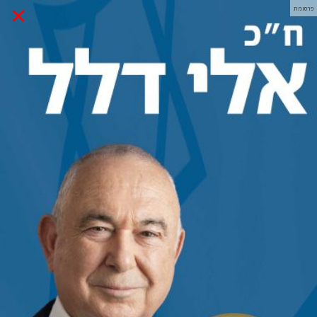
×
פרסומת