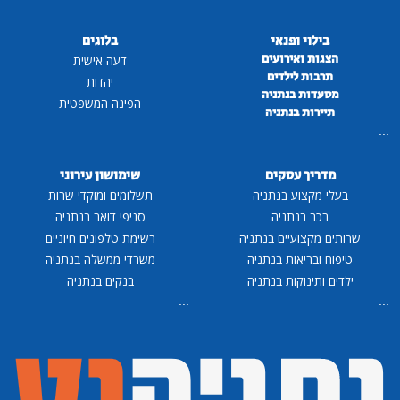
בילוי ופנאי
בלוגים
הצגות ואירועים
דעה אישית
תרבות לילדים
יהדות
מסעדות בנתניה
הפינה המשפטית
תיירות בנתניה
...
מדריך עסקים
שימושון עירוני
בעלי מקצוע בנתניה
תשלומים ומוקדי שרות
רכב בנתניה
סניפי דואר בנתניה
שרותים מקצועיים בנתניה
רשימת טלפונים חיוניים
טיפוח ובריאות בנתניה
משרדי ממשלה בנתניה
ילדים ותינוקות בנתניה
בנקים בנתניה
...
...