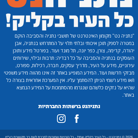
"נתניה נט"
מקומון האינטרנט של תושבי נתניה והסביבה הוקם
במטרה לספק תוכן איכותי ובלתי תלוי על המתרחש בנתניה, אבן
יהודה, קדימה, צורן, כפר יונה, תל מונד ועוד. בפורטל מידע ותוכן
העוסקים בנתניה והסביבה על כל רבדיה: תרבות ובילוי, שירותים
עירוניים, מידע על העיר, מדריך עסקים, חברה, רכילות, ספורט,
מבזקי חדשות ועוד. המידע המופיע באתר זה אינו מהווה מידע משפטי
ו/או מידע רשמי הניתן להסתמך עליו. אין המערכת אחראית בצורה כל
שהיא על נזקים כלשהם שנגרמו מהסתמכות על המידע הנמצא
באתר.
נתניהנט ברשתות החברתיות
2026 © נתניהנט - כל העיר בקליק אחד! - כל הזכויות שמורות לחברת לשם בר תקשורת בע"מ