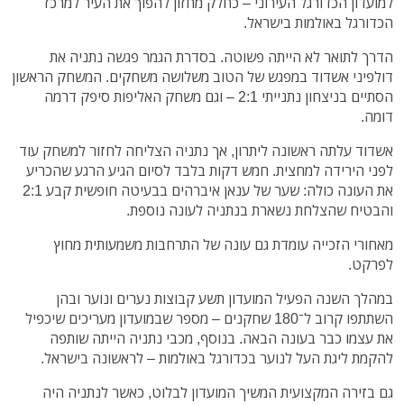
למועדון הכדורגל העירוני – כחלק מחזון להפוך את העיר למרכז
הכדורגל באולמות בישראל.
הדרך לתואר לא הייתה פשוטה. בסדרת הגמר פגשה נתניה את
דולפיני אשדוד במפגש של הטוב משלושה משחקים. המשחק הראשון
הסתיים בניצחון נתנייתי 2:1 – וגם משחק האליפות סיפק דרמה
דומה.
אשדוד עלתה ראשונה ליתרון, אך נתניה הצליחה לחזור למשחק עוד
לפני הירידה למחצית. חמש דקות בלבד לסיום הגיע הרגע שהכריע
את העונה כולה: שער של ענאן איברהים בבעיטה חופשית קבע 2:1
והבטיח שהצלחת נשארת בנתניה לעונה נוספת.
מאחורי הזכייה עומדת גם עונה של התרחבות משמעותית מחוץ
לפרקט.
במהלך השנה הפעיל המועדון תשע קבוצות נערים ונוער ובהן
השתתפו קרוב ל־180 שחקנים – מספר שבמועדון מעריכים שיכפיל
את עצמו כבר בעונה הבאה. בנוסף, מכבי נתניה הייתה שותפה
להקמת ליגת העל לנוער בכדורגל באולמות – לראשונה בישראל.
גם בזירה המקצועית המשיך המועדון לבלוט, כאשר לנתניה היה