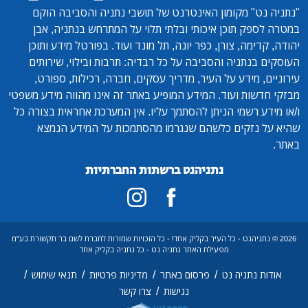
"נתניה נט"
מקומון האינטרנט של תושבי נתניה והסביבה הוקם
במטרה לספק תוכן איכותי ובלתי תלוי על המתרחש בנתניה, אבן
יהודה, קדימה, צורן, כפר יונה, תל מונד ועוד. בפורטל מידע ותוכן
העוסקים בנתניה והסביבה על כל רבדיה: תרבות ובילוי, שירותים
עירוניים, מידע על העיר, מדריך עסקים, חברה, רכילות, ספורט,
מבזקי חדשות ועוד. המידע המופיע באתר זה אינו מהווה מידע משפטי
ו/או מידע רשמי הניתן להסתמך עליו. אין המערכת אחראית בצורה כל
שהיא על נזקים כלשהם שנגרמו מהסתמכות על המידע הנמצא
באתר.
נתניהנט ברשתות החברתיות
2026 © נתניהנט - כל העיר בקליק אחד! - כל הזכויות שמורות לחברת לשם בר תקשורת בע"מ
מפעילת האתר נתניה נט - כל נתניה בקליק אחד
/
/
/
/
אודות נתניה נט
פרסום באתר
מדיניות פרטיות
תנאי שימוש
/
נגישות
צרו קשר