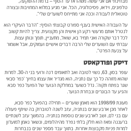
מבחינתי אם אני עושה משהו אז עד הסוף – ברמת ההשקעה,
טלפונים, וידאו, פסיכולוגיה, הכל. אני מגיע במלוא המחויבות ובצורה
טוטאלית לעבודה וככה אני מתייחס לשוערים שלי".
על העבודה האישית בענף ספורט קבוצתי הוסיף: "הדבר העיקרי הוא
לנטרל אותם מרעשי רקע הן אישית והן מקצועית. צריך להיות קשוב
לכל דבר שקורה ואני תמיד בא, שואל, מתעניין, תומך ונותן עצות.
עברתי עם השוערים שלי הרבה דברים אישיים ועמוקים, אבל אשמור
על צנעת הפרט".
דיסק ופודקאסט
עופר בסון, 63, נשוי לטובה ואב לתאומים דנה ורועי בני ה-30. למרות
שהוא מזוהה כל כך עם נתניה, הוא מגדיר את עצמו בחיוך 'כפר סבאי
שגר בפתח תקוה'. גדל כשוער במחלקת הנוער של הפועל כפר סבא
והגיע עד הבוגרים ונבחרת הנוער.
מעונת 1998/99 הוא מאמן שוערים – תחילה בהפועל כפר סבא,
לאחר מכן ארבע שנים בנתניה, עזב לשנה לטוברוק בה שיתף פעולה
עם בני לם, ושב לארבע שנים נוספות בנתניה. בהמשך עזב לשנתיים
ברעננה ומאז הוא חלק בלתי נפרד מהיהלומים, ונשאר נאמן למועדון
למרות פניות מקבוצות אחרות. בתווך עבד מספר שנים בנבחרות