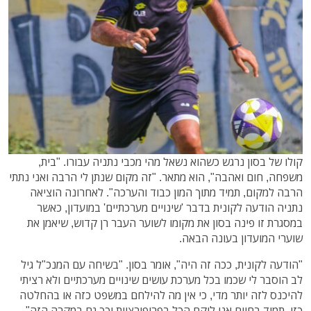
קולו של בסון נרגש כשהוא נשאל מהי מכבי נתניה עבורו. "בית,
משפחה, חום ואהבה", הוא מתאר. "זה מקום שנתן לי הרבה ואני נתתי
הרבה למקום, תמיד מתוך המון כבוד והערכה". לאחרונה הוציאה
נתניה הודעה לקונית בדבר 'שינויים מערכתיים' במועדון, כאשר
במסגרת זו פינה בסון את מקומו לשוער העבר רן קדוש, שיאמן את
שוערי המועדון בעונה הבאה.
"הודעה לקונית, ככה זה היה", אומר בסון. "בשיחה עם המנכ"ל גיל
לב הוסבר לי שכמו בכל מערכת עושים שינויים מערכתיים ולא רציתי
להיכנס לזה יותר מדי, כי אין מה להילחם במשפט כזה או בהחלטה
כזו. תמיד בחיים אני לוקח הכל בפרופורציות וכך גם במקרה הזה".