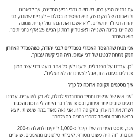
עם נתניה הגיע בסון לשלושה גמרי גביע המדינה, אך לדאבונו
ולדאבונה של הקבוצה, היא הפסידה בכולם – לקריית שמונה, בני
יהודה ובית"ר ירושלים. "לא אשכח את הגמר מול קריית שמונה,
כשהיינו בליגה השנייה ולאצטדיון רמת גן הגיעו 25 אלף נתנייתים",
הוא משחזר.
אני מניח שההפסד האכזרי בפנדלים לבני יהודה, כשהפנדל האחרון
חמק מתחת לבטנו של דני עמוס, היה הכי קשה עבורך.
"כן. עבדנו על הפנדלים, ידענו לאן כל אחד בועט ודני עצר המון
פנדלים בעונה הזו, אבל לצערנו זה לא הצליח".
איך מסכמים תקופה ארוכה כל כך?
"אני איש של אנשים ותמיד התחברתי לכולם, לא רק לשוערים. עברנו
רגעים טובים יותר ופחות, ובסופו של דבר הייתה לי הזכות והכבוד
לשרת את המועדון בתקופה הזו. אני גאה מאוד במה שעשיתי, יוצא
בראש מורם ומאחל למכבי נתניה בהצלחה".
אגב, פוסט הפרידה שלו קיבל כ-1,000 לייקים ולמעלה מ-200
תגובות. "זה היה פשוט מטורף. קיבלתי טלפונים ממאמנים, שוערים