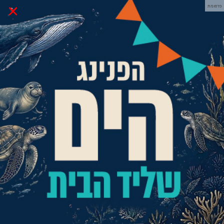
×
פרסומת