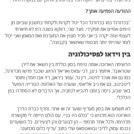
ההודעה הפתיעה אותך?
"בכדורגל כמו בכדורגל הכל יכול לקרות ולקחתי בחשבון שביום מן
הימים אסיים את תפקידי. מצד שני, דווקא בשנה הזו לא תיארתי
לעצמי שזה יקרה כי אני מכיר מצוין את המערכת ואת המאמן ואני יכול
לומר שהייתי יותר מבטוח שאישאר בקבוצה".
בין וידאו לפסיכולוגיה
הרשימה הארוכה אותה טיפח בסון כוללת בין השאר את לירן
שטראובר, איתמר ניצן, דני עמוס ואריאל הרוש, שכבר פרשו מכדורגל,
כמו גם את אוהד לויטה, דין גל, עומר ניראון, רזי אבו חמדן ותומר
ליטבינוב. גם את ניב אליאסי, שוערה של האלופה הטרייה הפועל
באר שבע, ניסה בזמנו להביא לנתניה, אך הדברים לא הסתדרו בפן
הכלכלי.
לא תשמעו את בסון מעדיף שוער זה או אחר, וחרף כברת הדרך
הארוכה הוא מדגיש כי "כולם היו בניי, עם כולם הייתה לי תקשורת
מדהימה ולכל אחד תרמתי – הן לבוגרים והן לצעירים. כל השוערים
נכנסו עמוק לליבי ובוואטסאפ שלי כתוב 'עדיף כלום מכמעט'.