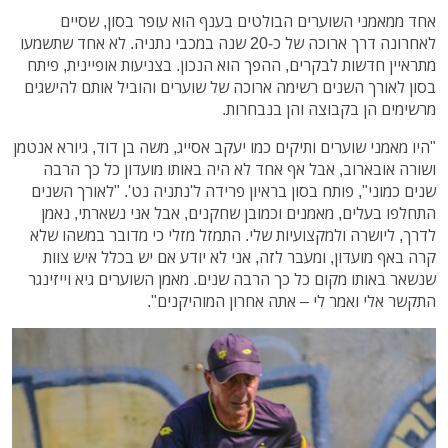
אחד ממאמני השוערים הבולטים בענף הוא עופר בסון, שסיים
לאחרונה דרך ארוכה של כ-20 שנה במכבי נתניה. לא אחד שתשמעו
מתראיין חדשות לבקרים, ההפך הוא הנכון. בצניעות אופיינית, פיתח
בסון לאורך השנים רשימה ארוכה של שוערים והוביל אותם להישגים
מרשימים הן בקבוצה והן בנבחרות.
"היו מאמני שוערים ותיקים כמו יעקב אסייג, משה בן דוד, גיורא אנטמן
ושורה אובארוב, אבל אף אחד לא היה באותו מועדון כל כך הרבה
שנים כמוני", פותח בסון בראיון פרידה ל'נתניה נט'. "לאורך השנים
התחלפו בעלים, מאמנים וכמובן שחקנים, אבל אני נשארתי, נאמן
לדרך, ליושרה ולמקצועיות שלי. התמזל מזלי כי מדובר במשהו שלא
קרה באף מועדון, ומעבר לזה, אני לא יודע אם יש בכלל איש צוות
שנשאר באותו מקום כל כך הרבה שנים. מאמן השוערים גיא וייזינגר
התקשר אלי ואמר לי – אתה אחרון המוהיקנים".