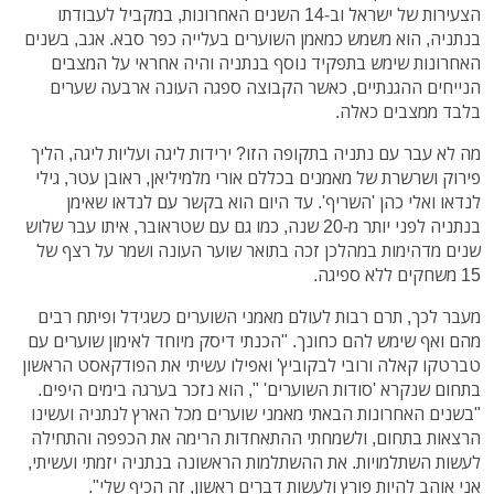
הצעירות של ישראל וב-14 השנים האחרונות, במקביל לעבודתו
בנתניה, הוא משמש כמאמן השוערים בעלייה כפר סבא. אגב, בשנים
האחרונות שימש בתפקיד נוסף בנתניה והיה אחראי על המצבים
הנייחים ההגנתיים, כאשר הקבוצה ספגה העונה ארבעה שערים
בלבד ממצבים כאלה.
מה לא עבר עם נתניה בתקופה הזו? ירידות ליגה ועליות ליגה, הליך
פירוק ושרשרת של מאמנים בכללם אורי מלמיליאן, ראובן עטר, גילי
לנדאו ואלי כהן 'השריף'. עד היום הוא בקשר עם לנדאו שאימן
בנתניה לפני יותר מ-20 שנה, כמו גם עם שטראובר, איתו עבר שלוש
שנים מדהימות במהלכן זכה בתואר שוער העונה ושמר על רצף של
15 משחקים ללא ספיגה.
מעבר לכך, תרם רבות לעולם מאמני השוערים כשגידל ופיתח רבים
מהם ואף שימש להם כחונך. "הכנתי דיסק מיוחד לאימון שוערים עם
טברטקו קאלה ורובי לבקוביץ' ואפילו עשיתי את הפודקאסט הראשון
בתחום שנקרא 'סודות השוערים' ", הוא נזכר בערגה בימים היפים.
"בשנים האחרונות הבאתי מאמני שוערים מכל הארץ לנתניה ועשינו
הרצאות בתחום, ולשמחתי ההתאחדות הרימה את הכפפה והתחילה
לעשות השתלמויות. את ההשתלמות הראשונה בנתניה יזמתי ועשיתי,
אני אוהב להיות פורץ ולעשות דברים ראשון, זה הכיף שלי".