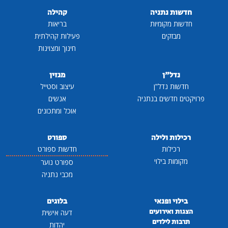
חדשות נתניה
קהילה
חדשות מקומיות
בריאות
מבזקים
פעילות קהילתית
חינוך ומצוינות
נדל"ן
מגזין
חדשות נדל"ן
עיצוב וסטייל
פרויקטים חדשים בנתניה
אנשים
אוכל ומתכונים
רכילות ולילה
ספורט
רכילות
חדשות ספורט
מקומות בילוי
ספורט נוער
מכבי נתניה
בילוי ופנאי
בלוגים
הצגות ואירועים
דעה אישית
תרבות לילדים
יהדות