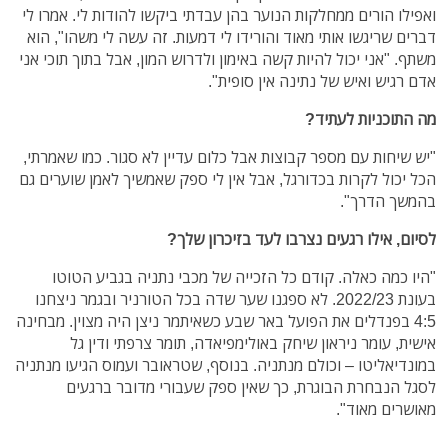
ואפילו הורים ממחלקות הנוער בהן עבדתי ביקשו להודות לי. אמרו לי
דברים שריגשו אותי מאוד והורידו לי דמעות. זה עשה לי משהו", הוא
משתף. "אני יכול להיות קשה באימון ולדרוש המון, אבל בתוך תוכי אני
אדם רגיש ואיש של נתינה אין סופית".
מה התוכניות לעתיד?
"יש שיחות עם מספר קבוצות אבל כלום עדיין לא סגור. כמו שאמרתי,
הכל יכול לקרות בכדורגל, אבל אין לי ספק שאמשיך לאמן שוערים גם
בהמשך הדרך".
לסיום, אילו רגעים נצרבו לעד בזיכרון שלך?
"היו כמה כאלה. קודם כל הזכייה של מכבי נתניה בגביע הטוטו
בעונת 2022/23. לא ספגנו שער שדה בכל הטורניר ובגמר ניצחנו
4:5 בפנדלים את הפועל באר שבע כשאיתמר ניצן היה מצוין. מבחינה
אישית, עומר ניראון שיחק באולימפיאדה, תומר צרפתי ודין גל
במונדיאליטו – וכולם מנתניה. בנוסף, שטראובר ועמוס הגיעו מנתניה
לסגל הנבחרת הבוגרת, כך שאין ספק שעבורי מדובר ברגעים
מאושרים מאוד".