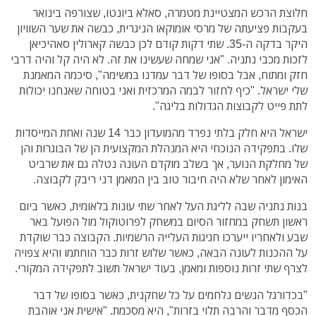
חלוצת הרכש המצטיינת מטמרה, סאלא ביונטו, שצורפה בינואר
בעקבות פציעתה של מרסי אומוקאו הניגרית, כבשה את שער השוויון
היקר בדקה ה-35. שתי דקות קודם לכן כבשה קארולין סאהיכיאן
לזכות מכבי נתניה. "אני שמחה שעשינו את זה. לא היה קל והיה דרבי
חזק ומתוח, אבל בסופו של דבר עמדנו במשימה", סיכמה המאמנת
שלי ישראל. "כיף לחזור לבמה המרכזית ואני בטוחה שאנחנו יכולות
לתת פייט לקבוצות הגדולות בליגה".
ישראל היא חלק בלתי נפרד מהמועדון כבר 14 שנה ואחת המייסדות
שלו. בתפקידה הנוכחי היא המנהלת המקצועית הן של הבוגרות והן
של מחלקת הנוער, אך בשלב מוקדם העונה נטלה גם את שרביט
האימון לאחר שלא היה חיבור טוב בין המאמן דני ריבק לקבוצה.
בנות נתניה שבה לליגת העל לאחר שתי עונות בלאומית, כאשר ביום
ראשון תשחק במחזור הסיום במשחק לפרוטוקול מול הפועל באר
שבע ולאחריו ייערכו חגיגות העלייה הרשמיות. הקבוצה כבר שוקדת
על ההכנות לעונה הבאה, כאשר שלוש זרות כבר הוחתמו והיא צפויה
לצרף שתי זרות נוספות ומאמן, בעוד ישראל תשוב לתפקידה המקורי.
"בכדורגל הנשים נלחמים על כל שחקנית, כאשר בסופו של דבר
הכסף מדבר והרבה תלוי בזרות", היא מסכמת. "אישית אני אוהבת