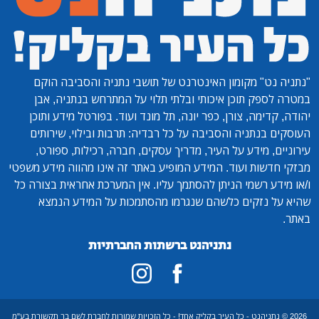
"נתניה נט"
מקומון האינטרנט של תושבי נתניה והסביבה הוקם
במטרה לספק תוכן איכותי ובלתי תלוי על המתרחש בנתניה, אבן
יהודה, קדימה, צורן, כפר יונה, תל מונד ועוד. בפורטל מידע ותוכן
העוסקים בנתניה והסביבה על כל רבדיה: תרבות ובילוי, שירותים
עירוניים, מידע על העיר, מדריך עסקים, חברה, רכילות, ספורט,
מבזקי חדשות ועוד. המידע המופיע באתר זה אינו מהווה מידע משפטי
ו/או מידע רשמי הניתן להסתמך עליו. אין המערכת אחראית בצורה כל
שהיא על נזקים כלשהם שנגרמו מהסתמכות על המידע הנמצא
באתר.
נתניהנט ברשתות החברתיות
2026 © נתניהנט - כל העיר בקליק אחד! - כל הזכויות שמורות לחברת לשם בר תקשורת בע"מ