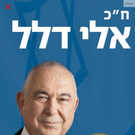
×
פרסומת