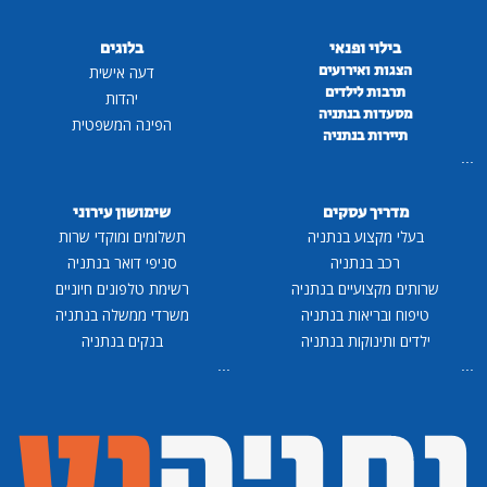
בילוי ופנאי
בלוגים
הצגות ואירועים
דעה אישית
תרבות לילדים
יהדות
מסעדות בנתניה
הפינה המשפטית
תיירות בנתניה
...
מדריך עסקים
שימושון עירוני
בעלי מקצוע בנתניה
תשלומים ומוקדי שרות
רכב בנתניה
סניפי דואר בנתניה
שרותים מקצועיים בנתניה
רשימת טלפונים חיוניים
טיפוח ובריאות בנתניה
משרדי ממשלה בנתניה
ילדים ותינוקות בנתניה
בנקים בנתניה
...
...