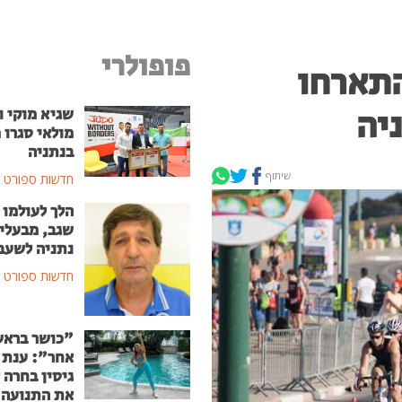
פופולרי
ם התארחו
שגיא מוקי ו
מולאי סגרו 
בנתניה
שיתוף
חדשות ספורט
הלך לעולמו 
שגב, מבעלי 
נתניה לשעב
חדשות ספורט
"כושר ברא
אחר": ענת 
גיסין בחרה 
את התנועה 