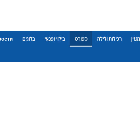
מגזין
רכילות ולילה
ספורט
בילוי ופנאי
בלוגים
вости