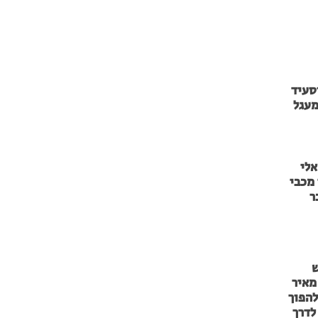
סעיד
מעגל
אלי
מכבי
ר
ש
מאיר
להפוך
לדרך