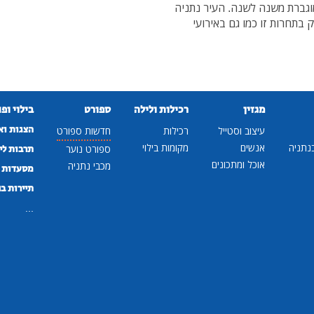
מוגברת משנה לשנה. העיר נתניה
תחרות זו כמו גם באירועי
מגזין
רכילות ולילה
ספורט
בילוי ופ
הצגות וא
עיצוב וסטייל
רכילות
חדשות ספורט
נתניה
אנשים
מקומות בילוי
ספורט נוער
תרבות לי
אוכל ומתכונים
מכבי נתניה
מסעדות ב
תיירות ב
...