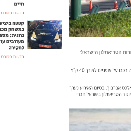
חיים
חדשות ספורט
קטטה ביציע
במשחק מכב
נתניה: מספ
מעורבים עוכ
לחקירה
רות הטריאתלון הישראלי
חדשות ספורט
המשתתפים במקצה האולימפי שחו למרחק של 1.5 ק"מ, רכבו על אופניים לאורך 40 ק"מ
לכס אברבוך. בסיום האירוע נערך
גוד הטריאתלון בישראל חברי