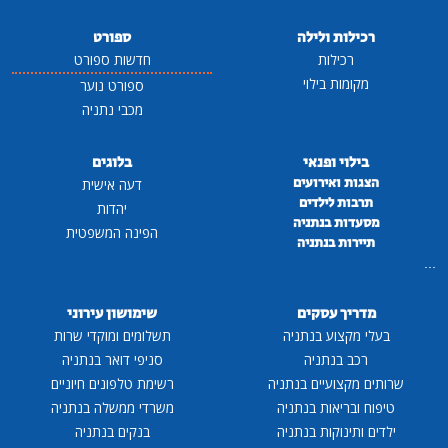
רכילות ולילה
ספורט
רכילות
חדשות ספורט
מקומות בילוי
ספורט נוער
מכבי נתניה
בילוי ופנאי
בלוגים
הצגות ואירועים
דעה אישית
תרבות לילדים
יהדות
מסעדות בנתניה
הפינה המשפטית
תיירות בנתניה
...
מדריך עסקים
שימושון עירוני
בעלי מקצוע בנתניה
תשלומים ומוקדי שרות
רכב בנתניה
סניפי דואר בנתניה
שרותים מקצועיים בנתניה
רשימת טלפונים חיוניים
טיפוח ובריאות בנתניה
משרדי ממשלה בנתניה
ילדים ותינוקות בנתניה
בנקים בנתניה