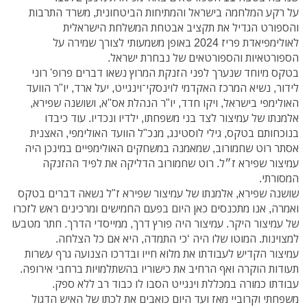
על רקע המלחמה בישראל והמתיחות הביטחונית, משרד התרבות
והספורט הגדיל את תקציב אבטחת המשלחת הישראלית
לאולימפיאדת פריז 2024 באופן משמעותי לצורך שמירה על
הספורטאיות והספורטאים של נבחרת ישראל.
בטקס מיוחד שנערך לפני הזנקת המרוץ נשאו דברים פרופ' רוני
לידור, נשיא המרכז האקדמי לוינסקי־וינגייט, יעל ארד, יו"ר הוועד
האולימפי בישראל, ויקו חדד, יו"ר הנהלת אס"א, ושושנה שפירא,
אלמנתו של עמיצור לצד בני משפחתו, ילדיו ונכדיו. עוד כיבדו
בנוכחותם בטקס, גילי לוסטינג, מנכ"ל הוועד האולימפי, האצנית
אסתר רוט שחמורוב, שמאמנה במשחקים האולימפיים במינכן היה
עמיצור שפירא ז״ל. רוט שחמורוב הדליקה את לפיד ההזנקה
המסורתי.
שושנה שפירא, אלמנתו של עמיצור שפירא ז"ל נשאה דברים בטקס
ואמרה, אנו מתכנסים כאן היום בפעם החמישים ומרכינים ראש לזכרו
של עמיצור היקר. עמיצור היה פורץ דרך, ממייסדי הדרך. חתר מטבעו
למצוינות. המוטו שלו היה ‘כי התמדה, היא אם כל הצלחה.
עמיצור הקדיש לעבודתו את מלוא חייו ובדרכו הצנועה גרף עשרות
תעודות הוקרה ואף הרחיב את כישוריו בהשתלמויות ברחבי אירופה.
עבודתו כמורה במכללת וינגייט הסבו לו כבוד רב ללא ספק.
משפחתי וקרוביי מאז ועד היום כואבים את לכתו של האיש הדגול