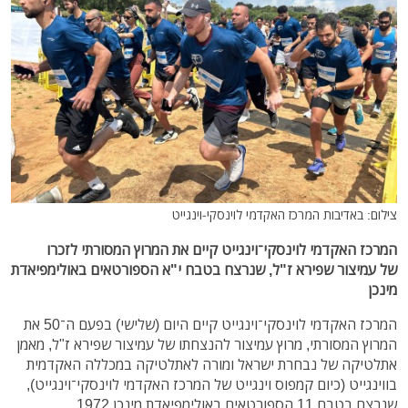
צילום: באדיבות המרכז האקדמי לוינסקי-וינגייט
המרכז האקדמי לוינסקי־וינגייט קיים את המרוץ המסורתי לזכרו
של עמיצור שפירא ז"ל, שנרצח בטבח י"א הספורטאים באולימפיאדת
מינכן
המרכז האקדמי לוינסקי־וינגייט קיים היום (שלישי) בפעם ה־50 את
המרוץ המסורתי, מרוץ עמיצור להנצחתו של עמיצור שפירא ז"ל, מאמן
אתלטיקה של נבחרת ישראל ומורה לאתלטיקה במכללה האקדמית
בווינגייט (כיום קמפוס וינגייט של המרכז האקדמי לוינסקי־וינגייט),
שנרצח בטבח 11 הספורטאים באולימפיאדת מינכן 1972.