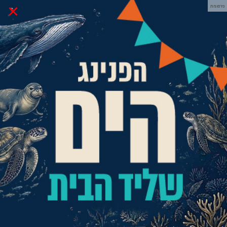
×
פרסומת