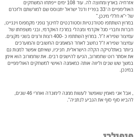
אזרחיה בארץ ומחוצה לה. עוד 108 ימים ייפתחו המשחקים
האולימפיים ה־33 בפריז ודגל ישראל יתנוסס שם למורשתם ולזכרם
של י"א חללי מינכן."
במרוץ השתתפו סטודנטיות וסטודנטים לחינוך גופני מקמפוס וינגייט,
חברות וחברי סגל אקדמי ומנהלי במרכז האקדמי, ובני משפחתו של
עמיצור שפירא ז"ל. במרוץ השתתפו כ -400 רצות ורצים בשני מקצים.
עמיצור שפירא ז"ל נחשב לאחד המאמנים החשובים והמוערכים
ביותר באתלטיקה הקלה הישראלית. חניכיו, שאיתם אפשר למנות גם
את אסתר רוט שחמורוב, הגיעו להישגים רבים. את שחמורוב הוא אימן
במשך שש שנים וליווה אותה כמאמנה האישי למשחקים האולימפיים
במינכן.
, אבל אני מאמין שאפשר לעשות ממנה לימונדה ואחרי 46 שנים,
להביא סוף סוף את הגביע לנתניה".
פופולרי