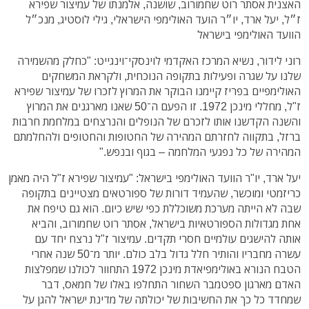
האצנית אסתר רוט שחמורוב, שושנה, אלמנתו של עמיצור שפירא
ז״ל, יעל ארד, יו״ר הועד האולימפי הישראלי, גילי לוסטיג, מנכ״ל
הוועד האולימפי בישראל
רוני לידור, נשיא המרכז האקדמי לוינסקי־וינגייט: "כחלק מהשמירה
שלנו על שגרה ופעילות בתקופה הנוכחית, ולקראת המשחקים
האולימפיים בפריז קיימנו הבוקר את המרוץ לזכרו של עמיצור שפירא
ז"ל, מחללי מינכן 1972. זו הפעם ה־50 שאנו מארגנים את המרוץ
והשנה הקדשנו אותו לזכרם של הנופלים והנרצחים במלחמת חרבות
ברזל, בתקווה לחזרתם המהירה של החטופות והחטופים ולהחלמתם
המהירה של כל נפגעי המלחמה – בגוף ובנפש."
יעל ארד, יו"ר הוועד האולימפי בישראל: "עמיצור שפירא ז"ל היה מאמן
כריזמטי ומוכשר, שהעמיד דורות של ספורטאים מצטיינים בתקופה
שבה לא הייתה מערכת משוכללת כפי שיש כיום. הוא גם טיפח את
אחת מגדולות הספורטאיות בישראל, אסתר רוט שחמורוב, והביא
אותה להישגים עולמיים חסרי תקדים. עמיצור ז"ל נרצח יחד עם
עשרה מחבריו והותיר חלל גדול בלב כולם. יותר מ־50 שנה אחרי
הטבח הנורא באולימפיאדת מינכן 1972 התחוור לכולנו שמפלצות
האדם מארגון ספטמבר השחור התחלפו באלו של חמאס, דבר
שמחדד כל כך את החשיבות של יכולתה של מדינת ישראל להגן על